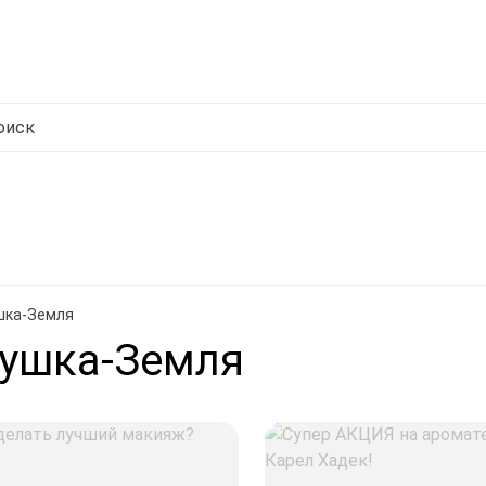
фикат
Отзывы
Возврат товара и обмен
О магазине
Политика конфид
ды
под ЗАКАЗ
Ароматерапия
Лицо
Волосы
Тело
Дети
шка-Земля
тушка-Земля