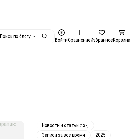
+7 (812) 986-79-88
енциальности
Опт
Еще
Заказать звоно
Поиск по блогу
Поиск
Войти
Сравнение
Избранное
Корзина
Еще
Новости и статьи
(127)
Записи за всё время
2025