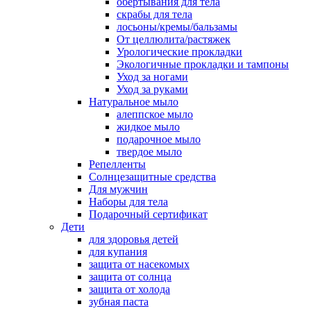
обертывания для тела
скрабы для тела
лосьоны/кремы/бальзамы
От целлюлита/растяжек
Урологические прокладки
Экологичные прокладки и тампоны
Уход за ногами
Уход за руками
Натуральное мыло
алеппское мыло
жидкое мыло
подарочное мыло
твердое мыло
Репелленты
Солнцезащитные средства
Для мужчин
Наборы для тела
Подарочный сертификат
Дети
для здоровья детей
для купания
защита от насекомых
защита от солнца
защита от холода
зубная паста