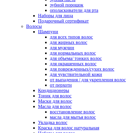
зубной порошок
ополаскиватели для рта
Наборы для лица
Подарочный сертификат
Волосы
Шампуни
для всех типов волос
для жирных волос
для мужчин
для нормальных волос
для объема/ тонких волос
для окрашенных волос
для поврежденных/сухих волос
для чувствительной кожи
от выпадения / для укрепления волос
от перхоти
Кондиционеры
Тоник для волос
Маски для волос
Масла для волос
восстановление волос
масла для мытья волос
Укладка волос
Краска для волос натуральная