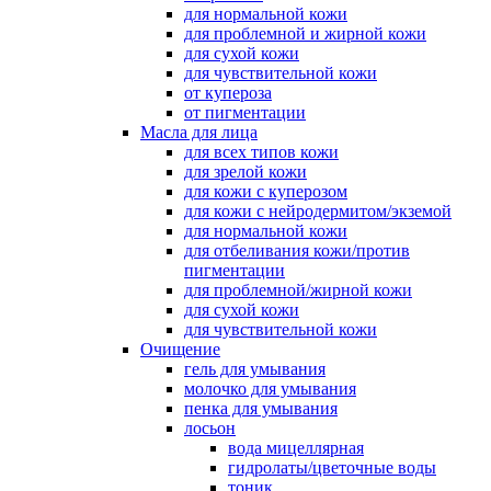
для нормальной кожи
для проблемной и жирной кожи
для сухой кожи
для чувствительной кожи
от купероза
от пигментации
Масла для лица
для всех типов кожи
для зрелой кожи
для кожи с куперозом
для кожи с нейродермитом/экземой
для нормальной кожи
для отбеливания кожи/против
пигментации
для проблемной/жирной кожи
для сухой кожи
для чувствительной кожи
Очищение
гель для умывания
молочко для умывания
пенка для умывания
лосьон
вода мицеллярная
гидролаты/цветочные воды
тоник