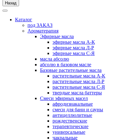
Назад
Каталог
под ЗАКАЗ
Ароматерапия
Эфирные масла
эфирные масла А-К
эфирные масла Л-Р
эфирные масла С-Я
масла абсолю
абсолю в базовом масле
Базовые растительные масла
растительные масла А-К
растительные масла Л-Р
растительные масла С-Я
твердые масла баттеры
Cмеси эфирных масел
афродизиакальные
смеси для бани и сауны
антицеллюлитные
рождественские
терапевтические
универсальные
чакральные