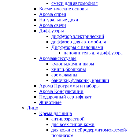
смеси для автомобиля
Косметические основы
Арома спреи
Натуральные духи
Арома свечи
Диффузоры
диффузор электрический
диффузор для автомобиля
Диффузоры с палочками
наполнитель для диффузора
Аромааксессуары
кулоны,камни,шары
книги,брошюры
аромалампы
баночки, флаконы, крышки
Арома Программы и наборы
Арома Консультации
Подарочный сертификат
Животные
Лицо
Крема для лица
антивозрастной
для всех типов кожи
для кожи с нейродермитом/экземой/
псориазом