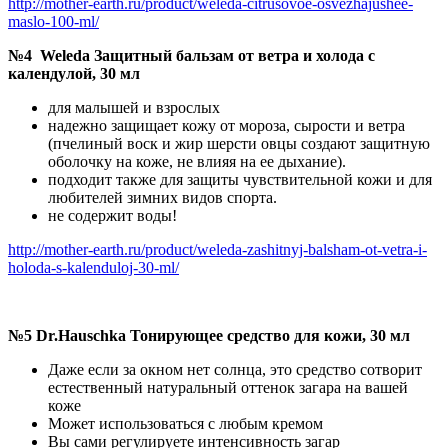
http://mother-earth.ru/product/weleda-citrusovoe-osvezhajushee-
maslo-100-ml/
№4
Weleda Защитный бальзам от ветра и холода с
календулой, 30 мл
для малышей и взрослых
надежно защищает кожу от мороза, сырости и ветра
(пчелиный воск и жир шерсти овцы создают защитную
оболочку на коже, не влияя на ее дыхание).
подходит также для защиты чувствительной кожи и для
любителей зимних видов спорта.
не содержит воды!
http://mother-earth.ru/product/weleda-zashitnyj-balsham-ot-vetra-i-
holoda-s-kalenduloj-30-ml/
№5
Dr.Hauschka Тонирующее средство для кожи, 30 мл
Даже если за окном нет солнца, это средство сотворит
естественный натуральный оттенок загара на вашей
коже
Может использоваться с любым кремом
Вы сами регулируете интенсивность загар