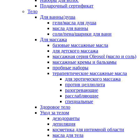
Наборы для волос
Подарочный сертификат
Тело
Для ванны/душа
гели/масла для душа
масла для ванны
соли/пена/шарики для ванн
Для массажа
базовые массажные масла
для детского массажа
массажная серия Oleosol (масло и соль)
массажные кремы и бальзамы
пробные наборы
терапевтические массажные масла
для эротического массажа
против целлюлита
разогревающие
расслабляющие
специальные
Здоровое тело
Уход за телом
дезодоранты
депиляция
косметика для интимной области
масла для тела