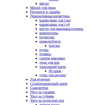
масло
Маски для лица
Пилинги и скрабы
Декоративная косметика
карандаши для глаз
карандаши для губ
кисти для макияжа/спонжи
корректоры
подводка
помада/блеск
блески
пудра
румяна
снятие макияжа
тени для век
тональный крем
бб крем
тушь для ресниц
Для мужчин
Солнцезащитный крем
Сыворотки
Уход за глазами
Уход за губами
Уход за полостью рта
зубная паста