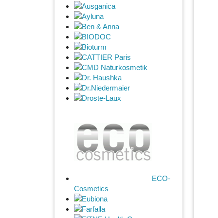
Ausganica
Ayluna
Ben & Anna
BIODOC
Bioturm
CATTIER Paris
CMD Naturkosmetik
Dr. Haushka
Dr.Niedermaier
Droste-Laux
ECO-
Cosmetics
Eubiona
Farfalla