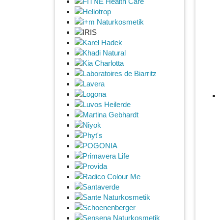
FITNE Health Care
Heliotrop
i+m Naturkosmetik
IRIS
Karel Hadek
Khadi Natural
Kia Charlotta
Laboratoires de Biarritz
Lavera
Logona
Luvos Heilerde
Martina Gebhardt
Niyok
Phyt's
POGONIA
Primavera Life
Provida
Radico Colour Me
Santaverde
Sante Naturkosmetik
Schoenenberger
Sensena Naturkosmetik