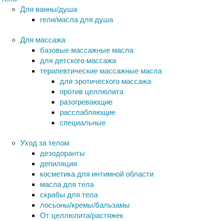
Для ванны/душа
гели/масла для душа
Для массажа
базовые массажные масла
для детского массажа
терапевтические массажные масла
для эротического массажа
против целлюлита
разогревающие
расслабляющие
специальные
Уход за телом
дезодоранты
депиляция
косметика для интимной области
масла для тела
скрабы для тела
лосьоны/кремы/бальзамы
От целлюлита/растяжек