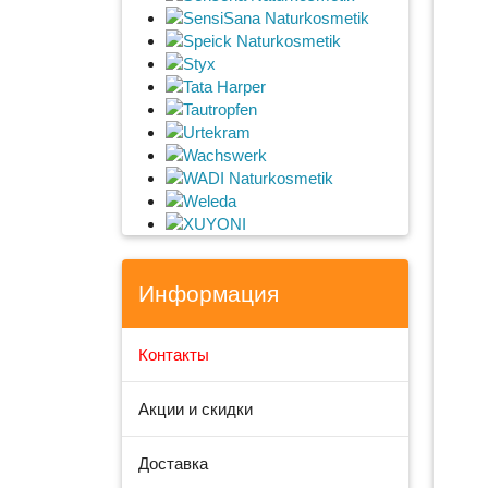
SensiSana Naturkosmetik
Speick Naturkosmetik
Styx
Tata Harper
Tautropfen
Urtekram
Wachswerk
WADI Naturkosmetik
Weleda
XUYONI
Информация
Контакты
Акции и скидки
Доставка