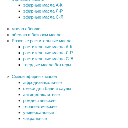
эфирные масла А-К
эфирные масла Л-Р
эфирные масла С-Я
масла абсолю
абсолю в базовом масле
Базовые растительные масла
растительные масла А-К
растительные масла Л-Р
растительные масла С-Я
твердые масла баттеры
Cмеси эфирных масел
афродизиакальные
смеси для бани и сауны
антицеллюлитные
рождественские
терапевтические
универсальные
чакральные