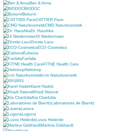
Ben & Anna
BIODOC
Bioturm
CATTIER Paris
CMD Naturkosmetik
Dr. Haushka
Dr.Niedermaier
Droste-Laux
ECO-Cosmetics
Eubiona
Farfalla
FITNE Health Care
Heliotrop
i+m Naturkosmetik
IRIS
Karel Hadek
Khadi Natural
Kia Charlotta
Laboratoires de Biarritz
Lavera
Logona
Luvos Heilerde
Martina Gebhardt
Niyok