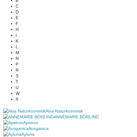
B
C
D
E
F
H
I
K
L
M
N
P
R
S
T
U
W
X
Alva Naturkosmetik
ANNEMARIE BÖRLIND
Apeiron
Ausganica
Ayluna