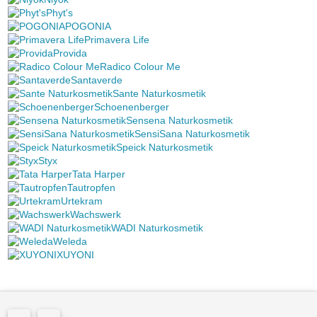
Phyt's
POGONIA
Primavera Life
Provida
Radico Colour Me
Santaverde
Sante Naturkosmetik
Schoenenberger
Sensena Naturkosmetik
SensiSana Naturkosmetik
Speick Naturkosmetik
Styx
Tata Harper
Tautropfen
Urtekram
Wachswerk
WADI Naturkosmetik
Weleda
XUYONI