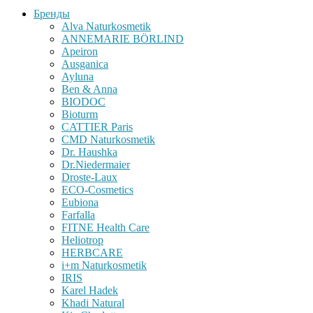
Бренды
Alva Naturkosmetik
ANNEMARIE BÖRLIND
Apeiron
Ausganica
Ayluna
Ben & Anna
BIODOC
Bioturm
CATTIER Paris
CMD Naturkosmetik
Dr. Haushka
Dr.Niedermaier
Droste-Laux
ECO-Cosmetics
Eubiona
Farfalla
FITNE Health Care
Heliotrop
HERBCARE
i+m Naturkosmetik
IRIS
Karel Hadek
Khadi Natural