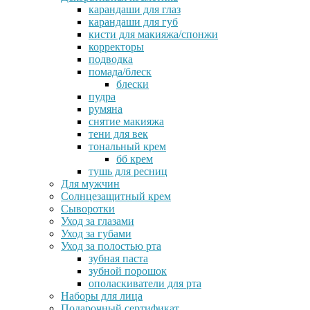
карандаши для глаз
карандаши для губ
кисти для макияжа/спонжи
корректоры
подводка
помада/блеск
блески
пудра
румяна
снятие макияжа
тени для век
тональный крем
бб крем
тушь для ресниц
Для мужчин
Солнцезащитный крем
Сыворотки
Уход за глазами
Уход за губами
Уход за полостью рта
зубная паста
зубной порошок
ополаскиватели для рта
Наборы для лица
Подарочный сертификат