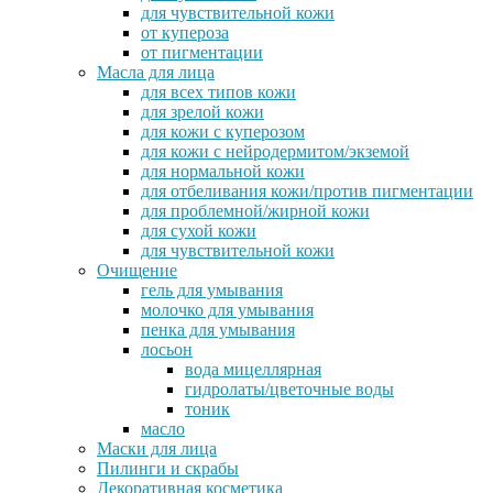
для чувствительной кожи
от купероза
от пигментации
Масла для лица
для всех типов кожи
для зрелой кожи
для кожи с куперозом
для кожи с нейродермитом/экземой
для нормальной кожи
для отбеливания кожи/против пигментации
для проблемной/жирной кожи
для сухой кожи
для чувствительной кожи
Очищение
гель для умывания
молочко для умывания
пенка для умывания
лосьон
вода мицеллярная
гидролаты/цветочные воды
тоник
масло
Маски для лица
Пилинги и скрабы
Декоративная косметика