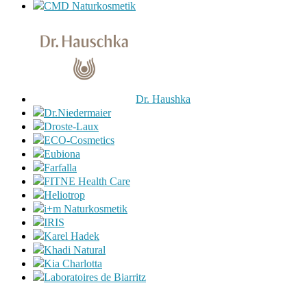
CMD Naturkosmetik
Dr. Haushka
Dr.Niedermaier
Droste-Laux
ECO-Cosmetics
Eubiona
Farfalla
FITNE Health Care
Heliotrop
i+m Naturkosmetik
IRIS
Karel Hadek
Khadi Natural
Kia Charlotta
Laboratoires de Biarritz