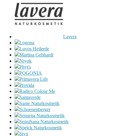
Lavera
Logona
Luvos Heilerde
Martina Gebhardt
Niyok
Phyt's
POGONIA
Primavera Life
Provida
Radico Colour Me
Santaverde
Sante Naturkosmetik
Schoenenberger
Sensena Naturkosmetik
SensiSana Naturkosmetik
Speick Naturkosmetik
Styx