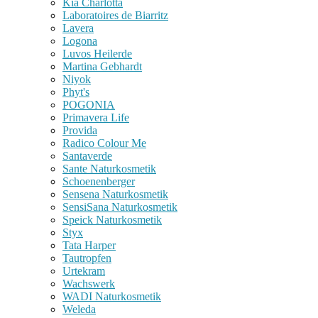
Kia Charlotta
Laboratoires de Biarritz
Lavera
Logona
Luvos Heilerde
Martina Gebhardt
Niyok
Phyt's
POGONIA
Primavera Life
Provida
Radico Colour Me
Santaverde
Sante Naturkosmetik
Schoenenberger
Sensena Naturkosmetik
SensiSana Naturkosmetik
Speick Naturkosmetik
Styx
Tata Harper
Tautropfen
Urtekram
Wachswerk
WADI Naturkosmetik
Weleda