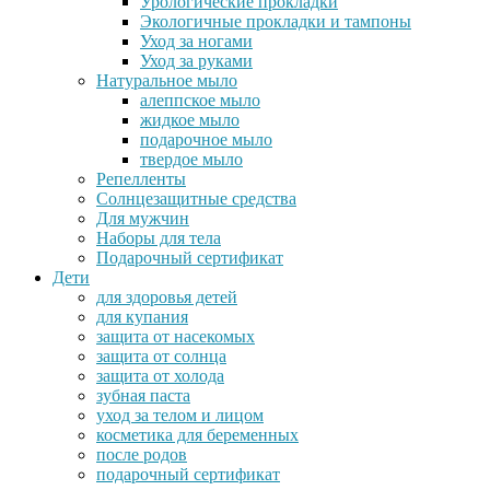
Урологические прокладки
Экологичные прокладки и тампоны
Уход за ногами
Уход за руками
Натуральное мыло
алеппское мыло
жидкое мыло
подарочное мыло
твердое мыло
Репелленты
Солнцезащитные средства
Для мужчин
Наборы для тела
Подарочный сертификат
Дети
для здоровья детей
для купания
защита от насекомых
защита от солнца
защита от холода
зубная паста
уход за телом и лицом
косметика для беременных
после родов
подарочный сертификат