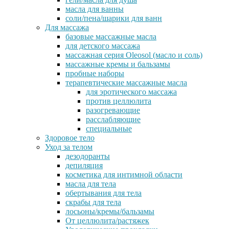
масла для ванны
соли/пена/шарики для ванн
Для массажа
базовые массажные масла
для детского массажа
массажная серия Oleosol (масло и соль)
массажные кремы и бальзамы
пробные наборы
терапевтические массажные масла
для эротического массажа
против целлюлита
разогревающие
расслабляющие
специальные
Здоровое тело
Уход за телом
дезодоранты
депиляция
косметика для интимной области
масла для тела
обертывания для тела
скрабы для тела
лосьоны/кремы/бальзамы
От целлюлита/растяжек