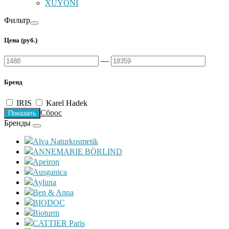
XUYONI
Фильтр
Цена
(руб.)
—
Бренд
IRIS
Karel Hadek
Сброс
Бренды
Alva Naturkosmetik
ANNEMARIE BÖRLIND
Apeiron
Ausganica
Ayluna
Ben & Anna
BIODOC
Bioturm
CATTIER Paris