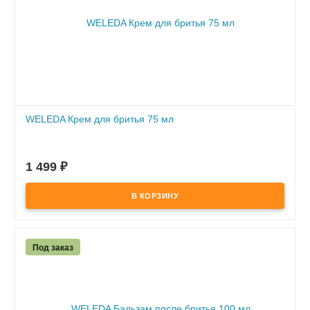
WELEDA Крем для бритья 75 мл
ПОД ЗАКАЗ
по предоплате
1 499
₽
Под заказ