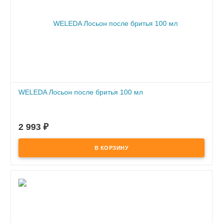
WELEDA Лосьон после бритья 100 мл
ПОД ЗАКАЗ
по предоплате
2 993
₽