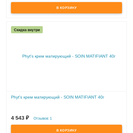
бритья
- дарит коже ощущение свежести и прохлады, возвращая
состояние комфорта
Скидка внутри
Phyt's крем матирующий - SOIN MATIFIANT 40г
4 543
₽
Отзывов: 1
В наличии
- регулирует деятельность сальных желез и сокращает
количество воспалительных элементов