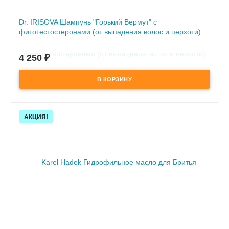
Dr. IRISOVA Шампунь "Горький Вермут" с
фитотестостеронами (от выпадения волос и перхоти)
250 мл
4 250
₽
В наличии
- устранение перхоти
- предотвращение выпадения волос
Скидка!
АКЦИЯ!