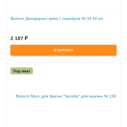
Bioturm Дезодорант-крем с серебром Nr.39 50 мл
ПОД ЗАКАЗ
по предоплате
2 187
₽
Под заказ