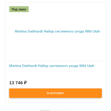
Под заказ
Martina Gebhardt Набор системного ухода Wild Utah
ПОД ЗАКАЗ
по предоплате
13 746
₽