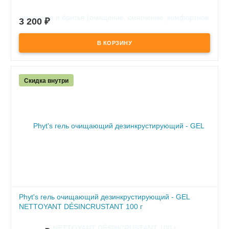
мл
3 200
₽
В наличии
- эффективно очищает кожу
- предотвращает стягивание
Скидка внутри
Phyt's гель очищающий дезинкрустирующий - GEL
NETTOYANT DÉSINCRUSTANT 100 г
В наличии