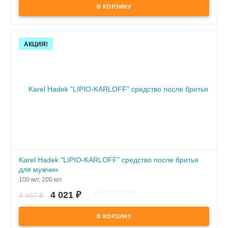
Скидка!
АКЦИЯ!
Karel Hadek "LIPIO-KARLOFF" средство после бритья
для мужчин
100 мл; 200 мл
ПОД ЗАКАЗ
4 021
₽
4 467
₽