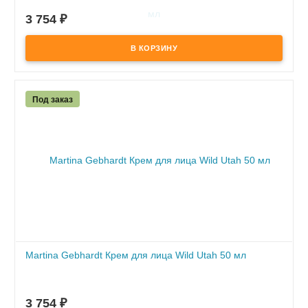
по предоплате
3 754
₽
Под заказ
Martina Gebhardt Крем для лица Wild Utah 50 мл
ПОД ЗАКАЗ
по предоплате
3 754
₽