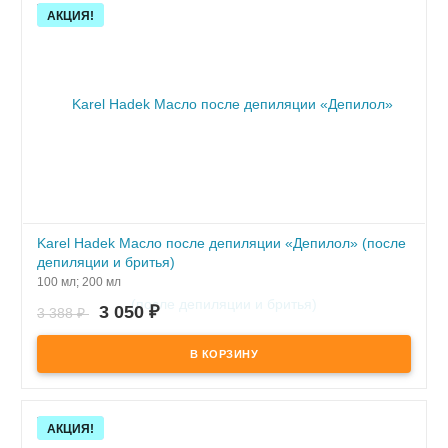
Скидка!
АКЦИЯ!
Karel Hadek Масло после депиляции «Депилол» (после
депиляции и бритья)
100 мл; 200 мл
ПОД ЗАКАЗ
3 050
₽
3 388
₽
Скидка!
АКЦИЯ!