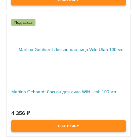
Под заказ
Martina Gebhardt Лосьон для лица Wild Utah 100 мл
ПОД ЗАКАЗ
по предоплате
4 356
₽