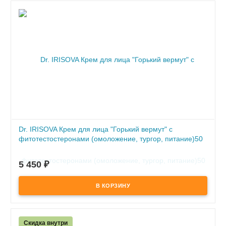
Dr. IRISOVA Крем для лица "Горький вермут" с
фитотестостеронами (омоложение, тургор, питание)50
мл
5 450
₽
В наличии
- подтягивает кожу
- повышает упругость кожи
Скидка внутри