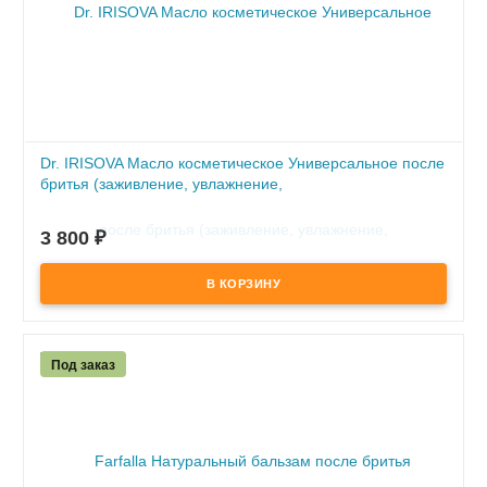
Dr. IRISOVA Масло косметическое Универсальное после
бритья (заживление, увлажнение,
раздражение)"Горький Вермут" 50 мл
3 800
₽
В наличии
- устраняет раздражение
- заживляет повреждения кожи
Под заказ