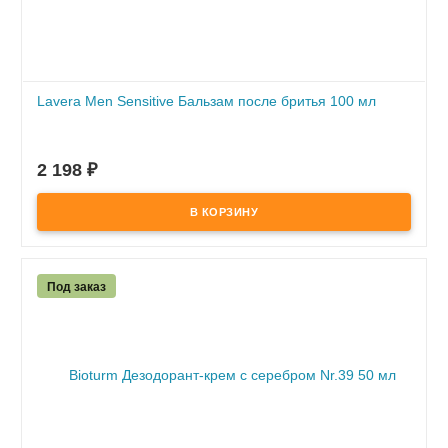
Lavera Men Sensitive Бальзам после бритья 100 мл
ПОД ЗАКАЗ
по предоплате
2 198
₽
Под заказ