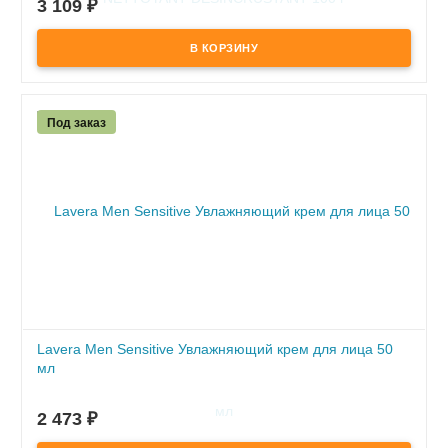
3 109
₽
- глубоко очищает поры и выравнивает микрорельеф кожи
- препятствует появлению вросших волос
Под заказ
Lavera Men Sensitive Увлажняющий крем для лица 50
мл
ПОД ЗАКАЗ
2 473
₽
по предоплате