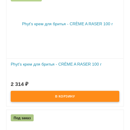
Phyt's крем для бритья - CRÈME A RASER 100 г
В наличии
- облегчает скольжение бритвы в процессе бритья
2 314
₽
- предотвращает раздражение и образование микротрещин
Под заказ