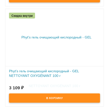
- кожа выглядит гладкой, свежей и матовой в течение всего
дня
Скидка внутри
Phyt's гель очищающий кислородный - GEL
NETTOYANT OXYGÉNANT 100 г
В наличии
3 109
₽
- деликатно очищает от загрязнений и насыщает кожу
кислородом
- не вызывает пересушивания и подходит даже для самой
чувствительной кожи