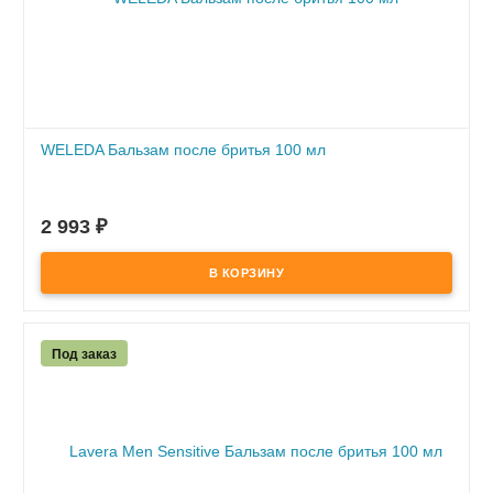
WELEDA Бальзам после бритья 100 мл
ПОД ЗАКАЗ
по предоплате
2 993
₽
Под заказ