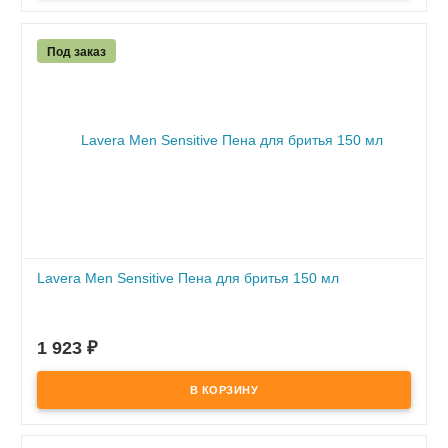
Под заказ
Lavera Men Sensitive Пена для бритья 150 мл
ПОД ЗАКАЗ
по предоплате
1 923
₽