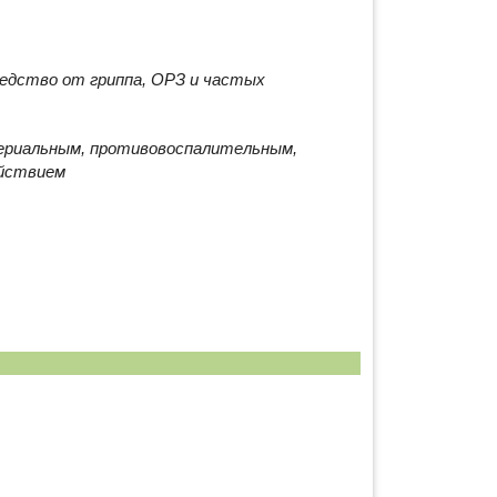
едство от гриппа, ОРЗ и частых
териальным, противовоспалительным,
йствием