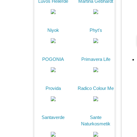
Luvos Heilerde
Martina Gebhardt
Niyok
Phyt's
POGONIA
Primavera Life
Provida
Radico Colour Me
Santaverde
Sante
Naturkosmetik