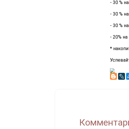
- 30 % н
- 30 % н
- 30 % 
- 20% на
* накоп
Успевай
Комментари