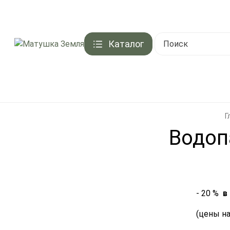
Контакты
Акции и скидки
Доставка
Оплата
Подарочный серти
Каталог
Брен
Г
Водоп
- 20 %
в
(цены н