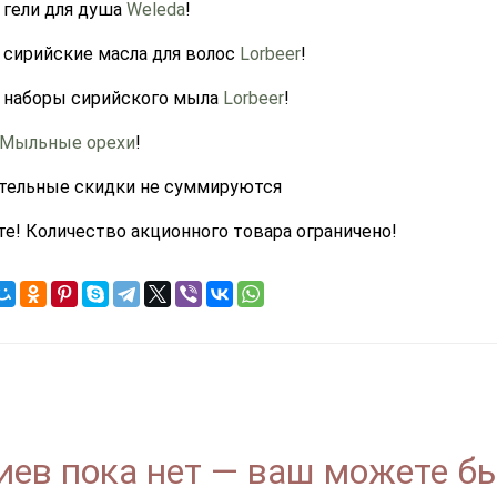
а гели для душа
Weleda
!
а сирийские масла для волос
Lorbeer
!
на наборы сирийского мыла
Lorbeer
!
Мыльные орехи
!
ительные скидки не суммируются
те! Количество акционного товара ограничено!
ев пока нет — ваш можете б