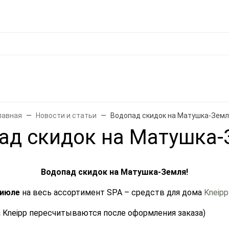
фикат
Отзывы
Возврат товара и обмен
О магазине
Политика конфид
ды
под ЗАКАЗ
Ароматерапия
Лицо
Волосы
Тело
Дети
лавная
Новости и статьи
Водопад скидок на Матушка-Земл
ад скидок на Матушка-
Водопад скидок на Матушка-Земля!
 июле
на весь ассортимент SPA – средств для дома
Kneipp
а Kneipp пересчитываются после оформления заказа)