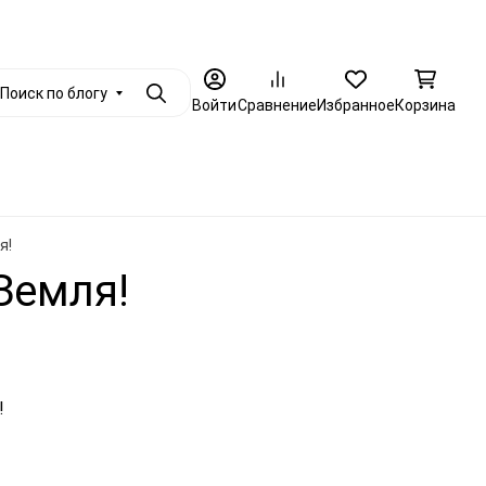
+7 (812) 986-79-88
енциальности
Опт
Еще
Заказать звоно
Поиск по блогу
Поиск
Войти
Сравнение
Избранное
Корзина
Еще
я!
Земля!
!