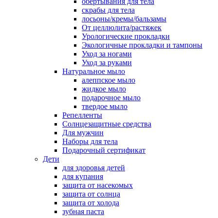
обертывания для тела
скрабы для тела
лосьоны/кремы/бальзамы
От целлюлита/растяжек
Урологические прокладки
Экологичные прокладки и тампоны
Уход за ногами
Уход за руками
Натуральное мыло
алеппское мыло
жидкое мыло
подарочное мыло
твердое мыло
Репелленты
Солнцезащитные средства
Для мужчин
Наборы для тела
Подарочный сертификат
Дети
для здоровья детей
для купания
защита от насекомых
защита от солнца
защита от холода
зубная паста