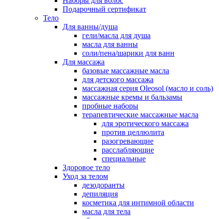
Наборы для волос
Подарочный сертификат
Тело
Для ванны/душа
гели/масла для душа
масла для ванны
соли/пена/шарики для ванн
Для массажа
базовые массажные масла
для детского массажа
массажная серия Oleosol (масло и соль)
массажные кремы и бальзамы
пробные наборы
терапевтические массажные масла
для эротического массажа
против целлюлита
разогревающие
расслабляющие
специальные
Здоровое тело
Уход за телом
дезодоранты
депиляция
косметика для интимной области
масла для тела