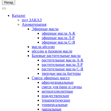
Назад
Каталог
под ЗАКАЗ
Ароматерапия
Эфирные масла
эфирные масла А-К
эфирные масла Л-Р
эфирные масла С-Я
масла абсолю
абсолю в базовом масле
Базовые растительные масла
растительные масла А-К
растительные масла Л-Р
растительные масла С-Я
твердые масла баттеры
Cмеси эфирных масел
афродизиакальные
смеси для бани и сауны
антицеллюлитные
рождественские
терапевтические
универсальные
чакральные