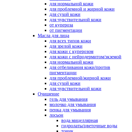
для нормальной кожи
для проблемной и жирной кожи
для сухой кожи
для чувствительной кожи
от купероза
от пигментации
Масла для лица
для всех типов кожи
для зрелой кожи
для кожи с куперозом
для кожи с нейродермитом/экземой
для нормальной кожи
для отбеливания кожи/против
пигментации
для проблемной/жирной кожи
для сухой кожи
для чувствительной кожи
Очищение
гель для умывания
молочко для умывания
пенка для умывания
лосьон
вода мицеллярная
гидролаты/цветочные воды
тоник