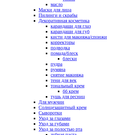
масло
Маски для лица
Пилинги и скрабы
Декоративная косметика
карандаши для глаз
карандаши для губ
кисти для макияжа/спонжи
корректоры
подводка
помада/блеск
блески
пудра
румяна
снятие макияжа
тени для век
тональный крем
бб крем
тушь для ресниц
Для мужчин
Солнцезащитный крем
Сыворотки
Уход за глазами
Уход за губами
Уход за полостью рта
зубная паста