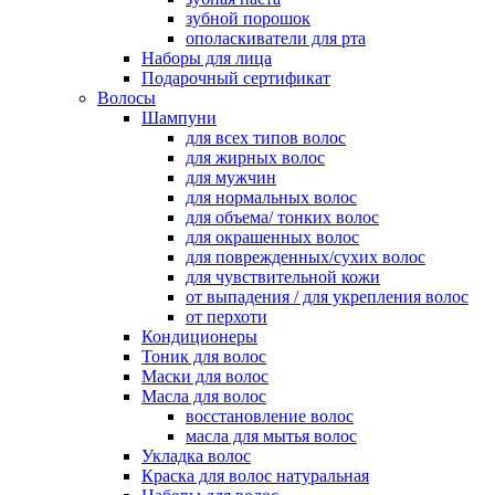
зубной порошок
ополаскиватели для рта
Наборы для лица
Подарочный сертификат
Волосы
Шампуни
для всех типов волос
для жирных волос
для мужчин
для нормальных волос
для объема/ тонких волос
для окрашенных волос
для поврежденных/сухих волос
для чувствительной кожи
от выпадения / для укрепления волос
от перхоти
Кондиционеры
Тоник для волос
Маски для волос
Масла для волос
восстановление волос
масла для мытья волос
Укладка волос
Краска для волос натуральная