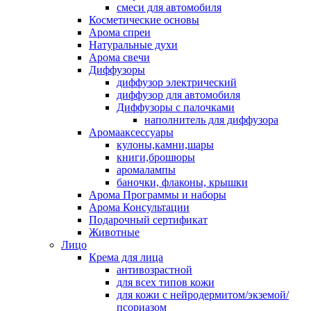
смеси для автомобиля
Косметические основы
Арома спреи
Натуральные духи
Арома свечи
Диффузоры
диффузор электрический
диффузор для автомобиля
Диффузоры с палочками
наполнитель для диффузора
Аромааксессуары
кулоны,камни,шары
книги,брошюры
аромалампы
баночки, флаконы, крышки
Арома Программы и наборы
Арома Консультации
Подарочный сертификат
Животные
Лицо
Крема для лица
антивозрастной
для всех типов кожи
для кожи с нейродермитом/экземой/
псориазом