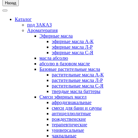
Назад
Каталог
под ЗАКАЗ
Ароматерапия
Эфирные масла
эфирные масла А-К
эфирные масла Л-Р
эфирные масла С-Я
масла абсолю
абсолю в базовом масле
Базовые растительные масла
растительные масла А-К
растительные масла Л-Р
растительные масла С-Я
твердые масла баттеры
Cмеси эфирных масел
афродизиакальные
смеси для бани и сауны
антицеллюлитные
рождественские
терапевтические
универсальные
чакральные