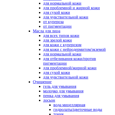
для нормальной кожи
для проблемной и жирной кожи
для сухой кожи
для чувствительной кожи
от купероза
от пигментации
Масла для лица
для всех типов кожи
для зрелой кожи
для кожи с куперозом
для кожи с нейродермитом/экземой
для нормальной кожи
для отбеливания кожи/против
пигментации
для проблемной/жирной кожи
для сухой кожи
для чувствительной кожи
Очищение
гель для умывания
молочко для умывания
пенка для умывания
лосьон
вода мицеллярная
гидролаты/цветочные воды
тоник