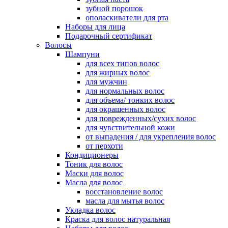
зубной порошок
ополаскиватели для рта
Наборы для лица
Подарочный сертификат
Волосы
Шампуни
для всех типов волос
для жирных волос
для мужчин
для нормальных волос
для объема/ тонких волос
для окрашенных волос
для поврежденных/сухих волос
для чувствительной кожи
от выпадения / для укрепления волос
от перхоти
Кондиционеры
Тоник для волос
Маски для волос
Масла для волос
восстановление волос
масла для мытья волос
Укладка волос
Краска для волос натуральная