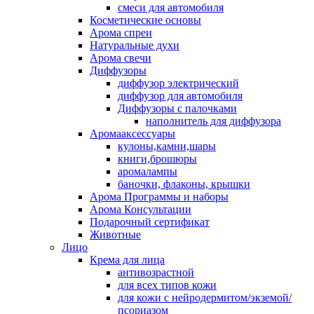
смеси для автомобиля
Косметические основы
Арома спреи
Натуральные духи
Арома свечи
Диффузоры
диффузор электрический
диффузор для автомобиля
Диффузоры с палочками
наполнитель для диффузора
Аромааксессуары
кулоны,камни,шары
книги,брошюры
аромалампы
баночки, флаконы, крышки
Арома Программы и наборы
Арома Консультации
Подарочный сертификат
Животные
Лицо
Крема для лица
антивозрастной
для всех типов кожи
для кожи с нейродермитом/экземой/
псориазом