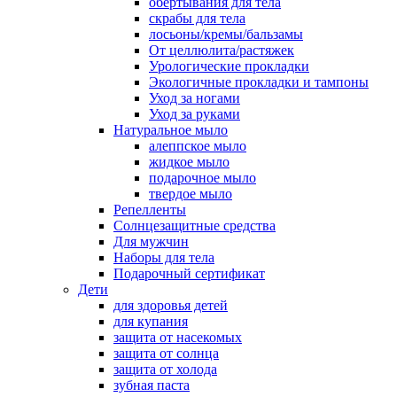
обертывания для тела
скрабы для тела
лосьоны/кремы/бальзамы
От целлюлита/растяжек
Урологические прокладки
Экологичные прокладки и тампоны
Уход за ногами
Уход за руками
Натуральное мыло
алеппское мыло
жидкое мыло
подарочное мыло
твердое мыло
Репелленты
Солнцезащитные средства
Для мужчин
Наборы для тела
Подарочный сертификат
Дети
для здоровья детей
для купания
защита от насекомых
защита от солнца
защита от холода
зубная паста