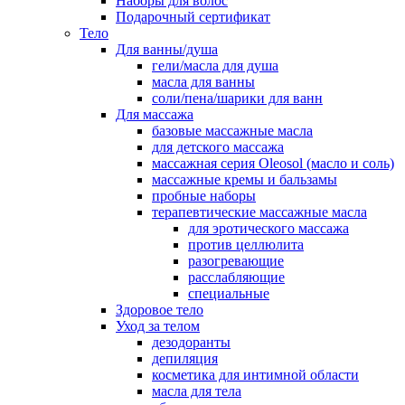
Наборы для волос
Подарочный сертификат
Тело
Для ванны/душа
гели/масла для душа
масла для ванны
соли/пена/шарики для ванн
Для массажа
базовые массажные масла
для детского массажа
массажная серия Oleosol (масло и соль)
массажные кремы и бальзамы
пробные наборы
терапевтические массажные масла
для эротического массажа
против целлюлита
разогревающие
расслабляющие
специальные
Здоровое тело
Уход за телом
дезодоранты
депиляция
косметика для интимной области
масла для тела