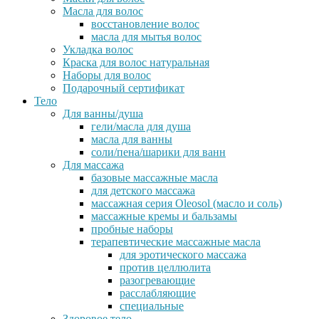
Масла для волос
восстановление волос
масла для мытья волос
Укладка волос
Краска для волос натуральная
Наборы для волос
Подарочный сертификат
Тело
Для ванны/душа
гели/масла для душа
масла для ванны
соли/пена/шарики для ванн
Для массажа
базовые массажные масла
для детского массажа
массажная серия Oleosol (масло и соль)
массажные кремы и бальзамы
пробные наборы
терапевтические массажные масла
для эротического массажа
против целлюлита
разогревающие
расслабляющие
специальные
Здоровое тело