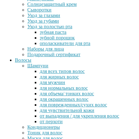
Солнцезащитный крем
Сыворотки
Уход за глазами
Уход за губами
Уход за полостью рта
зубная паста
зубной порошок
ополаскиватели для рта
Наборы для лица
Подарочный сертификат
Волосы
Шампуни
для всех типов волос
для жирных волос
для мужчин
для нормальных волос
для объема/ тонких волос
для окрашенных волос
для поврежденных/сухих волос
для чувствительной кожи
от выпадения / для укрепления волос
от перхоти
Кондиционеры
Тоник для волос
Маски для волос