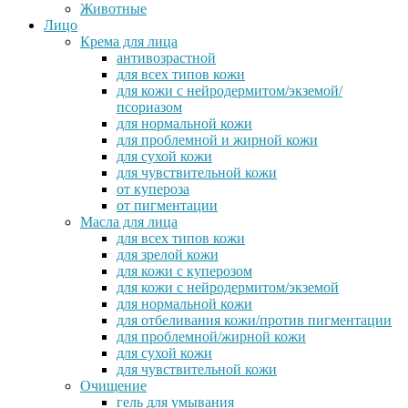
Животные
Лицо
Крема для лица
антивозрастной
для всех типов кожи
для кожи с нейродермитом/экземой/
псориазом
для нормальной кожи
для проблемной и жирной кожи
для сухой кожи
для чувствительной кожи
от купероза
от пигментации
Масла для лица
для всех типов кожи
для зрелой кожи
для кожи с куперозом
для кожи с нейродермитом/экземой
для нормальной кожи
для отбеливания кожи/против пигментации
для проблемной/жирной кожи
для сухой кожи
для чувствительной кожи
Очищение
гель для умывания