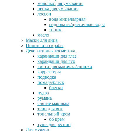
молочко для умывания
пенка для умывания
лосьон
вода мицеллярная
гидролаты/цветочные воды
тоник
масло
Маски для лица
Пилинги и скрабы
Декоративная косметика
карандаши для глаз
карандаши для губ
кисти для макияжа/спонжи
корректоры
подводка
помада/блеск
блески
пудра
румяна
снятие макияжа
тени для век
тональный крем
бб крем
тушь для ресниц
Для мужчин