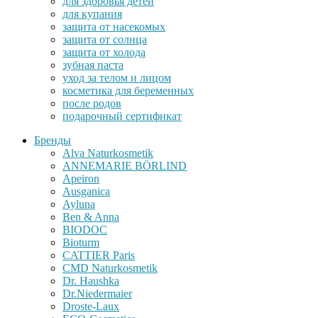
для здоровья детей
для купания
защита от насекомых
защита от солнца
защита от холода
зубная паста
уход за телом и лицом
косметика для беременных
после родов
подарочный сертификат
Бренды
Alva Naturkosmetik
ANNEMARIE BÖRLIND
Apeiron
Ausganica
Ayluna
Ben & Anna
BIODOC
Bioturm
CATTIER Paris
CMD Naturkosmetik
Dr. Haushka
Dr.Niedermaier
Droste-Laux