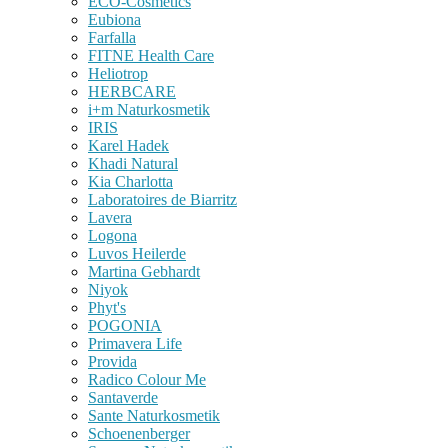
ECO-Cosmetics
Eubiona
Farfalla
FITNE Health Care
Heliotrop
HERBCARE
i+m Naturkosmetik
IRIS
Karel Hadek
Khadi Natural
Kia Charlotta
Laboratoires de Biarritz
Lavera
Logona
Luvos Heilerde
Martina Gebhardt
Niyok
Phyt's
POGONIA
Primavera Life
Provida
Radico Colour Me
Santaverde
Sante Naturkosmetik
Schoenenberger