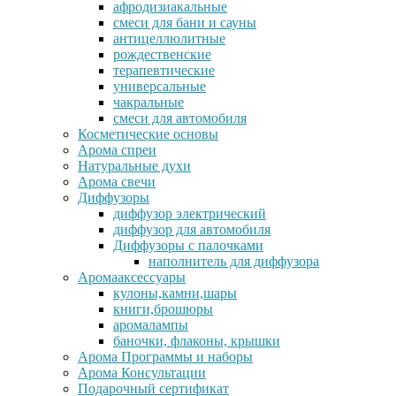
афродизиакальные
смеси для бани и сауны
антицеллюлитные
рождественские
терапевтические
универсальные
чакральные
смеси для автомобиля
Косметические основы
Арома спреи
Натуральные духи
Арома свечи
Диффузоры
диффузор электрический
диффузор для автомобиля
Диффузоры с палочками
наполнитель для диффузора
Аромааксессуары
кулоны,камни,шары
книги,брошюры
аромалампы
баночки, флаконы, крышки
Арома Программы и наборы
Арома Консультации
Подарочный сертификат