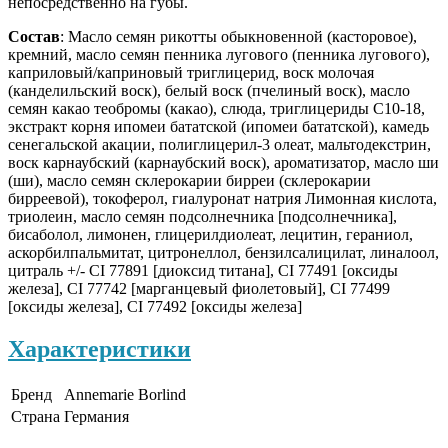
непосредственно на губы.
Состав
:
Масло семян рикотты обыкновенной (касторовое),
кремний, масло семян пенника лугового (пенника лугового),
каприловый/каприновый триглицерид, воск молочая
(канделильский воск), белый воск (пчелиный воск), масло
семян какао теобромы (какао), слюда, триглицериды C10-18,
экстракт корня ипомеи бататской (ипомеи бататской), камедь
сенегальской акации, полиглицерил-3 олеат, мальтодекстрин,
воск карнаубский (карнаубский воск), ароматизатор, масло ши
(ши), масло семян склерокарии бирреи (склерокарии
бирреевой), токоферол, гиалуронат натрия Лимонная кислота,
триолеин, масло семян подсолнечника [подсолнечника],
бисаболол, лимонен, глицерилдиолеат, лецитин, гераниол,
аскорбилпальмитат, цитронеллол, бензилсалицилат, линалоол,
цитраль +/- CI 77891 [диоксид титана], CI 77491 [оксиды
железа], CI 77742 [марганцевый фиолетовый], CI 77499
[оксиды железа], CI 77492 [оксиды железа]
Характеристики
Бренд
Annemarie Borlind
Страна
Германия