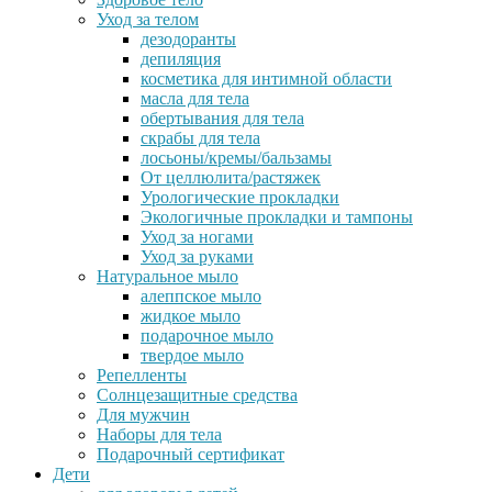
Уход за телом
дезодоранты
депиляция
косметика для интимной области
масла для тела
обертывания для тела
скрабы для тела
лосьоны/кремы/бальзамы
От целлюлита/растяжек
Урологические прокладки
Экологичные прокладки и тампоны
Уход за ногами
Уход за руками
Натуральное мыло
алеппское мыло
жидкое мыло
подарочное мыло
твердое мыло
Репелленты
Солнцезащитные средства
Для мужчин
Наборы для тела
Подарочный сертификат
Дети