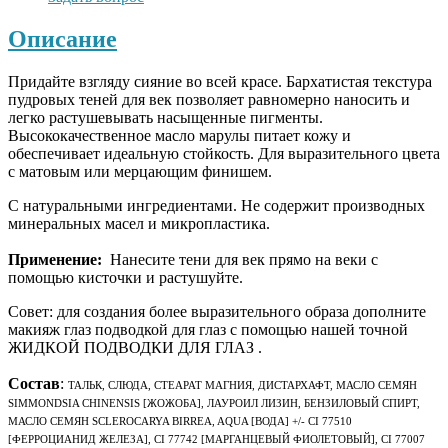
Описание
Придайте взгляду сияние во всей красе. Бархатистая текстура
пудровых теней для век позволяет равномерно наносить и
легко растушевывать насыщенные пигменты.
Высококачественное масло марулы питает кожу и
обеспечивает идеальную стойкость. Для выразительного цвета
с матовым или мерцающим финишем.
С натуральными ингредиентами. Не содержит производных
минеральных масел и микропластика.
Применение:
Нанесите тени для век прямо на веки с
помощью кисточки и растушуйте.
Совет: для создания более выразительного образа дополните
макияж глаз подводкой для глаз с помощью нашей точной
ЖИДКОЙ ПОДВОДКИ ДЛЯ ГЛАЗ .
Состав
:
ТАЛЬК, СЛЮДА, СТЕАРАТ МАГНИЯ, ДИСТАРХАФТ, МАСЛО СЕМЯН
SIMMONDSIA CHINENSIS [ЖОЖОБА], ЛАУРОИЛ ЛИЗИН, БЕНЗИЛОВЫЙ СПИРТ,
МАСЛО СЕМЯН SCLEROCARYA BIRREA, AQUA [ВОДА] +/- CI 77510
[ФЕРРОЦИАНИД ЖЕЛЕЗА], CI 77742 [МАРГАНЦЕВЫЙ ФИОЛЕТОВЫЙ], CI 77007