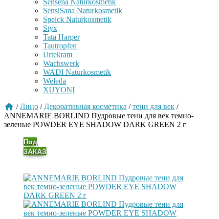
Sensena Naturkosmetik
SensiSana Naturkosmetik
Speick Naturkosmetik
Styx
Tata Harper
Tautropfen
Urtekram
Wachswerk
WADI Naturkosmetik
Weleda
XUYONI
/
Лицо
/
Декоративная косметика
/
тени для век
/
ANNEMARIE BORLIND Пудровые тени для век темно-
зеленые POWDER EYE SHADOW DARK GREEN 2 г
Под
ЗАКАЗ