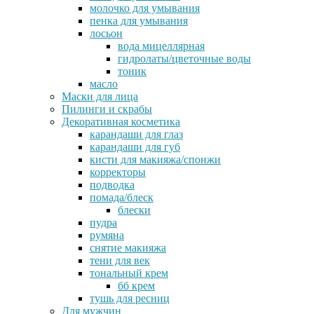
молочко для умывания
пенка для умывания
лосьон
вода мицеллярная
гидролаты/цветочные воды
тоник
масло
Маски для лица
Пилинги и скрабы
Декоративная косметика
карандаши для глаз
карандаши для губ
кисти для макияжа/спонжи
корректоры
подводка
помада/блеск
блески
пудра
румяна
снятие макияжа
тени для век
тональный крем
бб крем
тушь для ресниц
Для мужчин