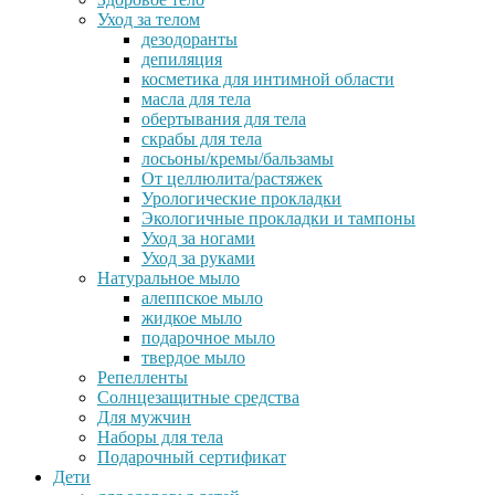
Уход за телом
дезодоранты
депиляция
косметика для интимной области
масла для тела
обертывания для тела
скрабы для тела
лосьоны/кремы/бальзамы
От целлюлита/растяжек
Урологические прокладки
Экологичные прокладки и тампоны
Уход за ногами
Уход за руками
Натуральное мыло
алеппское мыло
жидкое мыло
подарочное мыло
твердое мыло
Репелленты
Солнцезащитные средства
Для мужчин
Наборы для тела
Подарочный сертификат
Дети