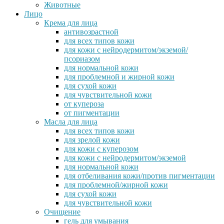
Животные
Лицо
Крема для лица
антивозрастной
для всех типов кожи
для кожи с нейродермитом/экземой/
псориазом
для нормальной кожи
для проблемной и жирной кожи
для сухой кожи
для чувствительной кожи
от купероза
от пигментации
Масла для лица
для всех типов кожи
для зрелой кожи
для кожи с куперозом
для кожи с нейродермитом/экземой
для нормальной кожи
для отбеливания кожи/против пигментации
для проблемной/жирной кожи
для сухой кожи
для чувствительной кожи
Очищение
гель для умывания