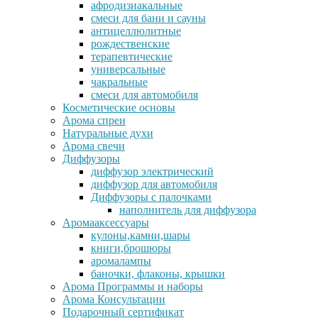
афродизиакальные
смеси для бани и сауны
антицеллюлитные
рождественские
терапевтические
универсальные
чакральные
смеси для автомобиля
Косметические основы
Арома спреи
Натуральные духи
Арома свечи
Диффузоры
диффузор электрический
диффузор для автомобиля
Диффузоры с палочками
наполнитель для диффузора
Аромааксессуары
кулоны,камни,шары
книги,брошюры
аромалампы
баночки, флаконы, крышки
Арома Программы и наборы
Арома Консультации
Подарочный сертификат