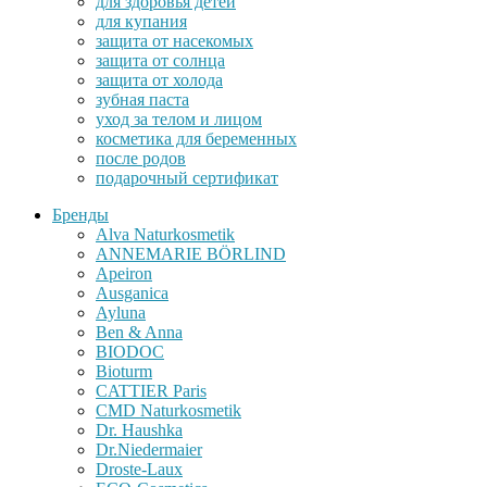
для здоровья детей
для купания
защита от насекомых
защита от солнца
защита от холода
зубная паста
уход за телом и лицом
косметика для беременных
после родов
подарочный сертификат
Бренды
Alva Naturkosmetik
ANNEMARIE BÖRLIND
Apeiron
Ausganica
Ayluna
Ben & Anna
BIODOC
Bioturm
CATTIER Paris
CMD Naturkosmetik
Dr. Haushka
Dr.Niedermaier
Droste-Laux