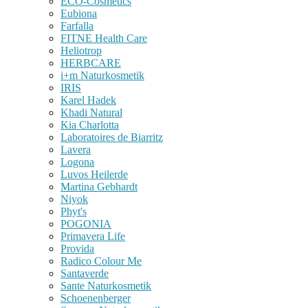
ECO-Cosmetics
Eubiona
Farfalla
FITNE Health Care
Heliotrop
HERBCARE
i+m Naturkosmetik
IRIS
Karel Hadek
Khadi Natural
Kia Charlotta
Laboratoires de Biarritz
Lavera
Logona
Luvos Heilerde
Martina Gebhardt
Niyok
Phyt's
POGONIA
Primavera Life
Provida
Radico Colour Me
Santaverde
Sante Naturkosmetik
Schoenenberger