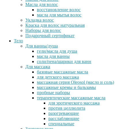
Масла для волос
восстановление волос
масла для мытья волос
Укладка волос
Краска для волос натуральная
Наборы для волос
Подарочный сертификат
Тело
Для ванны/душа
гели/масла для душа
масла для ванны
соли/пена/шарики для ванн
Для массажа
базовые массажные масла
для детского массажа
массажная серия Oleosol (масло и соль)
массажные кремы и бальзамы
пробные наборы
терапевтические массажные масла
для эротического массажа
против целлюлита
разогревающие
расслабляющие
специальные
Здоровое тело