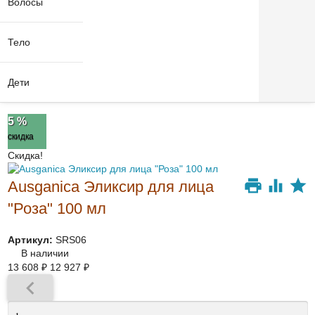
Волосы
Тело
Дети
5 %
скидка
Скидка!
Ausganica Эликсир для лица
"Роза" 100 мл
Артикул:
SRS06
В наличии
13 608
₽
12 927
₽