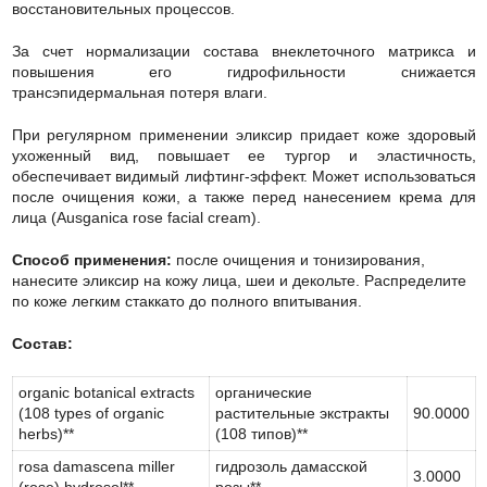
восстановительных процессов.
За счет нормализации состава внеклеточного матрикса и
повышения его гидрофильности снижается
трансэпидермальная потеря влаги.
При регулярном применении эликсир придает коже здоровый
ухоженный вид, повышает ее тургор и эластичность,
обеспечивает видимый лифтинг-эффект. Может использоваться
после очищения кожи, а также перед нанесением крема для
лица (Ausganica rose facial cream).
Способ применения:
после очищения и тонизирования,
нанесите эликсир на кожу лица, шеи и декольте. Распределите
по коже легким стаккато до полного впитывания.
Состав:
organic botanical extracts
органические
(108 types of organic
растительные экстракты
90.0000
herbs)**
(108 типов)**
rosa damascena miller
гидрозоль дамасской
3.0000