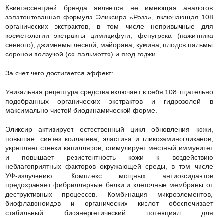
Квинтэссенцией бренда является не имеющая аналогов
запатентованная формула Эликсира «Роза», включающая 108
органических экстрактов, в том числе непривычные для
косметологии экстракты цимицифуги, фенугрека (пажитника
сенного), джимнемы лесной, майорана, кумина, плодов пальмы
серенои ползучей (со-пальметто) и ягод годжи.
За счет чего достигается эффект:
Уникальная рецептура средства включает в себя 108 тщательно
подобранных органических экстрактов и гидрозолей в
максимально чистой биодинамической форме.
Эликсир активирует естественный цикл обновления кожи,
повышает синтез коллагена, эластина и гликозаминогликанов,
укрепляет стенки капилляров, стимулирует местный иммунитет
и повышает резистентность кожи к воздействию
неблагоприятных факторов окружающей среды, в том числе
УФ-излучению. Комплекс мощных антиоксидантов
предохраняет фибриллярные белки и клеточные мембраны от
деструктивных процессов. Комбинация микроэлементов,
биофлавоноидов и органических кислот обеспечивает
стабильный биоэнергетический потенциал для