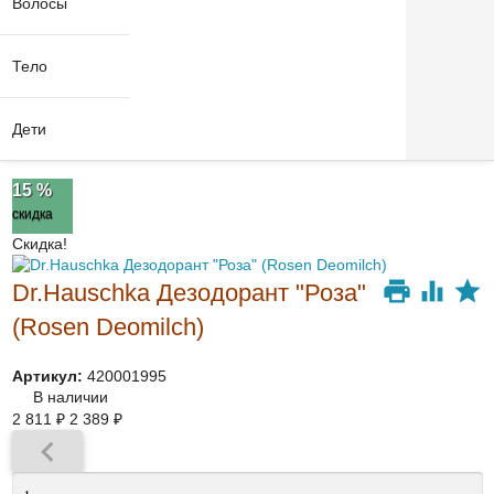
Волосы
Тело
Дети
15 %
скидка
Скидка!
Dr.Hauschka Дезодорант "Роза"
(Rosen Deomilch)
Артикул:
420001995
В наличии
2 811
₽
2 389
₽