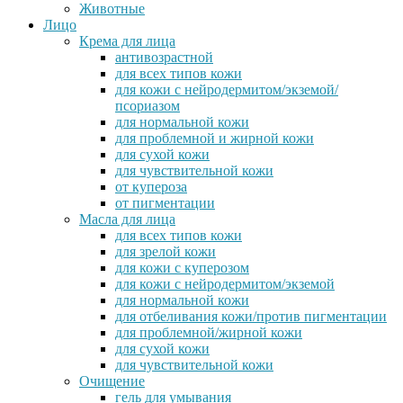
Животные
Лицо
Крема для лица
антивозрастной
для всех типов кожи
для кожи с нейродермитом/экземой/
псориазом
для нормальной кожи
для проблемной и жирной кожи
для сухой кожи
для чувствительной кожи
от купероза
от пигментации
Масла для лица
для всех типов кожи
для зрелой кожи
для кожи с куперозом
для кожи с нейродермитом/экземой
для нормальной кожи
для отбеливания кожи/против пигментации
для проблемной/жирной кожи
для сухой кожи
для чувствительной кожи
Очищение
гель для умывания