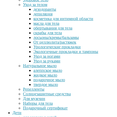
Уход за телом
дезодоранты
депиляция
косметика для интимной области
масла для тела
обертывания для тела
скрабы для тела
лосьоны/кремы/бальзамы
От целлюлита/растяжек
Урологические прокладки
Экологичные прокладки и тампоны
Уход за ногами
Уход за руками
Натуральное мыло
алеппское мыло
жидкое мыло
подарочное мыло
твердое мыло
Репелленты
Солнцезащитные средства
Для мужчин
Наборы для тела
Подарочный сертификат
Дети