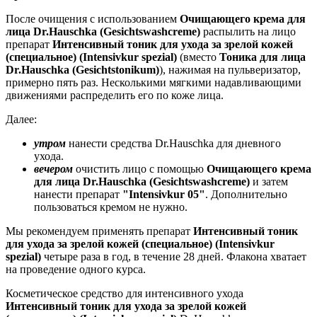
После очищения с использованием
Очищающего крема для
лица
Dr.Hauschka (
Gesichtswashcreme
)
распылить на лицо
препарат
Интенсивный тоник для ухода за зрелой кожей
(специальное) (Intensivkur spezial)
(вместо
Тоника для лица
Dr.Hauschka (Gesichtstonikum)
), нажимая на пульверизатор,
примерно пять раз. Несколькими мягкими надавливающими
движениями распределить его по коже лица.
Далее:
утром
нанести средства Dr.Hauschka для дневного
ухода.
вечером
очистить лицо с помощью
Очищающего крема
для лица
Dr.Hauschka (
Gesichtswashcreme
)
и затем
нанести препарат
"Intensivkur 05"
. Дополнительно
пользоваться кремом не нужно.
Мы рекомендуем применять препарат
Интенсивный тоник
для ухода за зрелой кожей (специальное) (Intensivkur
spezial)
четыре раза в год, в течение 28 дней. Флакона хватает
на проведение одного курса.
Косметическое средство для интенсивного ухода
Интенсивный тоник для ухода за зрелой кожей