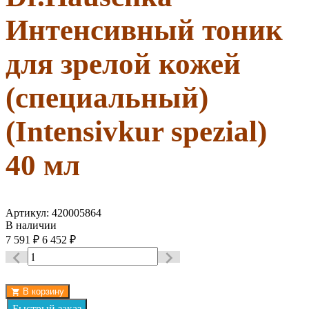
Интенсивный тоник
для зрелой кожей
(специальный)
(Intensivkur spezial)
40 мл
Артикул:
420005864
В наличии
7 591
₽
6 452
₽
В корзину