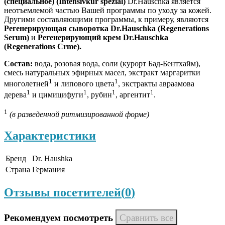
(специальное) (Intensivkur spezial)
Dr.Hauschka является
неотъемлемой частью Вашей программы по уходу за кожей.
Другими составляющими программы, к примеру, являются
Регенерирующая сыворотка
Dr
.
Hauschka
(Re
generations
Serum
)
и
Регенерирующий крем Dr.Hauschka
(Re
generations
Cr
me
).
Состав:
вода, розовая вода, соли (курорт Бад-Бентхайм),
смесь натуральных эфирных масел, экстракт маргаритки
1
1
многолетней
и липового цвета
, экстракты авраамова
1
1
1
1
дерева
и цимицифуги
, рубин
, аргентит
.
1
(в разведенной ритмизированной форме)
Характеристики
Бренд
Dr. Haushka
Страна
Германия
Отзывы посетителей(
0
)
Рекомендуем посмотреть