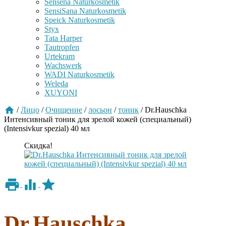
Sensena Naturkosmetik
SensiSana Naturkosmetik
Speick Naturkosmetik
Styx
Tata Harper
Tautropfen
Urtekram
Wachswerk
WADI Naturkosmetik
Weleda
XUYONI
/
Лицо
/
Очищение
/
лосьон
/
тоник
/
Dr.Hauschka
Интенсивный тоник для зрелой кожей (специальный)
(Intensivkur spezial) 40 мл
Скидка!
Dr.Hauschka