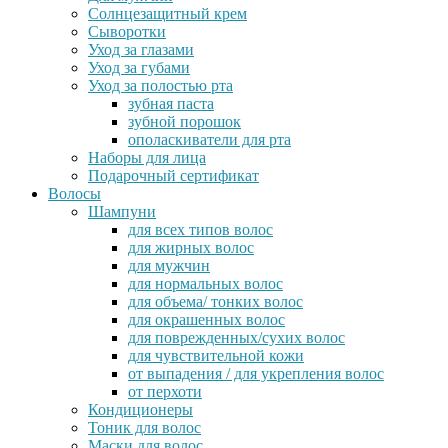
Солнцезащитный крем
Сыворотки
Уход за глазами
Уход за губами
Уход за полостью рта
зубная паста
зубной порошок
ополаскиватели для рта
Наборы для лица
Подарочный сертификат
Волосы
Шампуни
для всех типов волос
для жирных волос
для мужчин
для нормальных волос
для объема/ тонких волос
для окрашенных волос
для поврежденных/сухих волос
для чувствительной кожи
от выпадения / для укрепления волос
от перхоти
Кондиционеры
Тоник для волос
Маски для волос