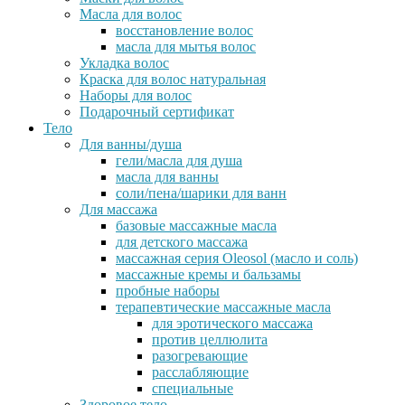
Масла для волос
восстановление волос
масла для мытья волос
Укладка волос
Краска для волос натуральная
Наборы для волос
Подарочный сертификат
Тело
Для ванны/душа
гели/масла для душа
масла для ванны
соли/пена/шарики для ванн
Для массажа
базовые массажные масла
для детского массажа
массажная серия Oleosol (масло и соль)
массажные кремы и бальзамы
пробные наборы
терапевтические массажные масла
для эротического массажа
против целлюлита
разогревающие
расслабляющие
специальные
Здоровое тело