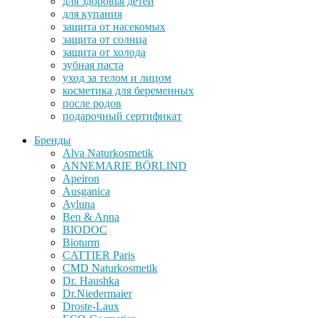
для здоровья детей
для купания
защита от насекомых
защита от солнца
защита от холода
зубная паста
уход за телом и лицом
косметика для беременных
после родов
подарочный сертификат
Бренды
Alva Naturkosmetik
ANNEMARIE BÖRLIND
Apeiron
Ausganica
Ayluna
Ben & Anna
BIODOC
Bioturm
CATTIER Paris
CMD Naturkosmetik
Dr. Haushka
Dr.Niedermaier
Droste-Laux