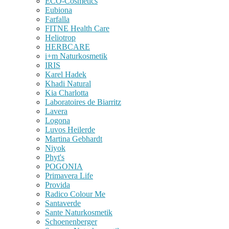
ECO-Cosmetics
Eubiona
Farfalla
FITNE Health Care
Heliotrop
HERBCARE
i+m Naturkosmetik
IRIS
Karel Hadek
Khadi Natural
Kia Charlotta
Laboratoires de Biarritz
Lavera
Logona
Luvos Heilerde
Martina Gebhardt
Niyok
Phyt's
POGONIA
Primavera Life
Provida
Radico Colour Me
Santaverde
Sante Naturkosmetik
Schoenenberger