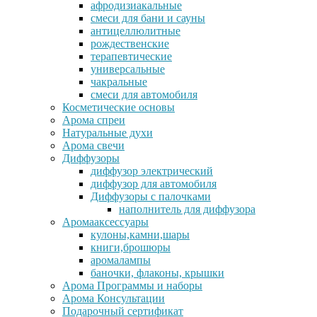
афродизиакальные
смеси для бани и сауны
антицеллюлитные
рождественские
терапевтические
универсальные
чакральные
смеси для автомобиля
Косметические основы
Арома спреи
Натуральные духи
Арома свечи
Диффузоры
диффузор электрический
диффузор для автомобиля
Диффузоры с палочками
наполнитель для диффузора
Аромааксессуары
кулоны,камни,шары
книги,брошюры
аромалампы
баночки, флаконы, крышки
Арома Программы и наборы
Арома Консультации
Подарочный сертификат