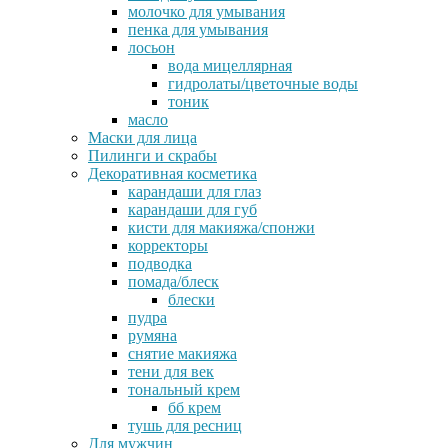
молочко для умывания
пенка для умывания
лосьон
вода мицеллярная
гидролаты/цветочные воды
тоник
масло
Маски для лица
Пилинги и скрабы
Декоративная косметика
карандаши для глаз
карандаши для губ
кисти для макияжа/спонжи
корректоры
подводка
помада/блеск
блески
пудра
румяна
снятие макияжа
тени для век
тональный крем
бб крем
тушь для ресниц
Для мужчин