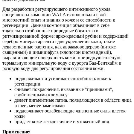
Для разработки регулирующего интенсивного ухода
специалисты компании WALA использовали свой
многолетний опыт и знания о коже и ее способности к
регенерации. Данная композиция объединяет в себе
тщательно отобранные природные богатства в
ритмизированной форме: ярко-красный рубин и содержащий
серебро минерал аргентит для укрепления кожи; такие
лекарственные растения, как авраамово дерево (витекс
священный) и цимицифуга (клопогон кистевидный),
выравнивающие поверхность кожи; природную солёную
термальную минеральную воду с курорта Бад-Бентхайм и
розовую воду для регулирования состояния кожи.
поддерживает и усиливает способность кожи к
регенерации
снимает покраснения, вызванные "приливами",
свойственными климаксу
делает пигментные пятна, появляющиеся в области лица
и шеи, менее заметными
поддерживает ослабевающие жизненные силы клеток
кожи
придает коже легкое сияние и ухоженный вид
Применение: