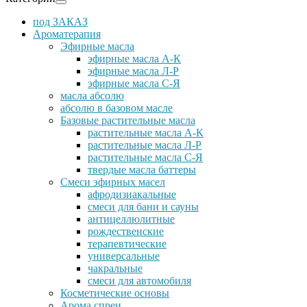
под ЗАКАЗ
Ароматерапия
Эфирные масла
эфирные масла А-К
эфирные масла Л-Р
эфирные масла С-Я
масла абсолю
абсолю в базовом масле
Базовые растительные масла
растительные масла А-К
растительные масла Л-Р
растительные масла С-Я
твердые масла баттеры
Cмеси эфирных масел
афродизиакальные
смеси для бани и сауны
антицеллюлитные
рождественские
терапевтические
универсальные
чакральные
смеси для автомобиля
Косметические основы
Арома спреи