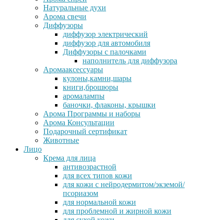
Натуральные духи
Арома свечи
Диффузоры
диффузор электрический
диффузор для автомобиля
Диффузоры с палочками
наполнитель для диффузора
Аромааксессуары
кулоны,камни,шары
книги,брошюры
аромалампы
баночки, флаконы, крышки
Арома Программы и наборы
Арома Консультации
Подарочный сертификат
Животные
Лицо
Крема для лица
антивозрастной
для всех типов кожи
для кожи с нейродермитом/экземой/
псориазом
для нормальной кожи
для проблемной и жирной кожи
для сухой кожи