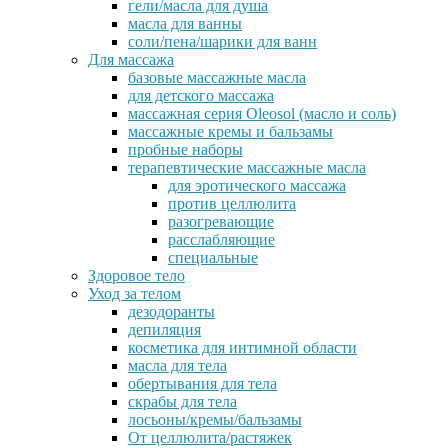
гели/масла для душа
масла для ванны
соли/пена/шарики для ванн
Для массажа
базовые массажные масла
для детского массажа
массажная серия Oleosol (масло и соль)
массажные кремы и бальзамы
пробные наборы
терапевтические массажные масла
для эротического массажа
против целлюлита
разогревающие
расслабляющие
специальные
Здоровое тело
Уход за телом
дезодоранты
депиляция
косметика для интимной области
масла для тела
обертывания для тела
скрабы для тела
лосьоны/кремы/бальзамы
От целлюлита/растяжек