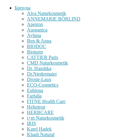
Бренды
Alva Naturkosmetik
ANNEMARIE BÖRLIND
Apeiron
Ausganica
Ayluna
Ben & Anna
BIODOC
Bioturm
CATTIER Paris
CMD Naturkosmetik
Dr. Haushka
Dr.Niedermaier
Droste-Laux
ECO-Cosmetics
Eubiona
Farfalla
FITNE Health Care
Heliotrop
HERBCARE
i+m Naturkosmetik
IRIS
Karel Hadek
Khadi Natural