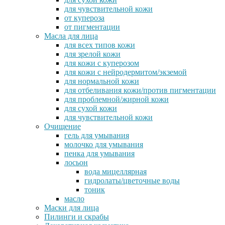
для чувствительной кожи
от купероза
от пигментации
Масла для лица
для всех типов кожи
для зрелой кожи
для кожи с куперозом
для кожи с нейродермитом/экземой
для нормальной кожи
для отбеливания кожи/против пигментации
для проблемной/жирной кожи
для сухой кожи
для чувствительной кожи
Очищение
гель для умывания
молочко для умывания
пенка для умывания
лосьон
вода мицеллярная
гидролаты/цветочные воды
тоник
масло
Маски для лица
Пилинги и скрабы