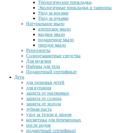
Урологические прокладки
Экологичные прокладки и тампоны
Уход за ногами
Уход за руками
Натуральное мыло
алеппское мыло
жидкое мыло
подарочное мыло
твердое мыло
Репелленты
Солнцезащитные средства
Для мужчин
Наборы для тела
Подарочный сертификат
Дети
для здоровья детей
для купания
защита от насекомых
защита от солнца
защита от холода
зубная паста
уход за телом и лицом
косметика для беременных
после родов
подарочный сертификат