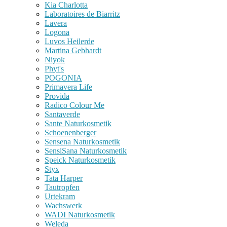
Kia Charlotta
Laboratoires de Biarritz
Lavera
Logona
Luvos Heilerde
Martina Gebhardt
Niyok
Phyt's
POGONIA
Primavera Life
Provida
Radico Colour Me
Santaverde
Sante Naturkosmetik
Schoenenberger
Sensena Naturkosmetik
SensiSana Naturkosmetik
Speick Naturkosmetik
Styx
Tata Harper
Tautropfen
Urtekram
Wachswerk
WADI Naturkosmetik
Weleda