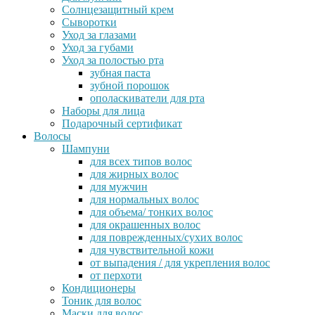
Солнцезащитный крем
Сыворотки
Уход за глазами
Уход за губами
Уход за полостью рта
зубная паста
зубной порошок
ополаскиватели для рта
Наборы для лица
Подарочный сертификат
Волосы
Шампуни
для всех типов волос
для жирных волос
для мужчин
для нормальных волос
для объема/ тонких волос
для окрашенных волос
для поврежденных/сухих волос
для чувствительной кожи
от выпадения / для укрепления волос
от перхоти
Кондиционеры
Тоник для волос
Маски для волос