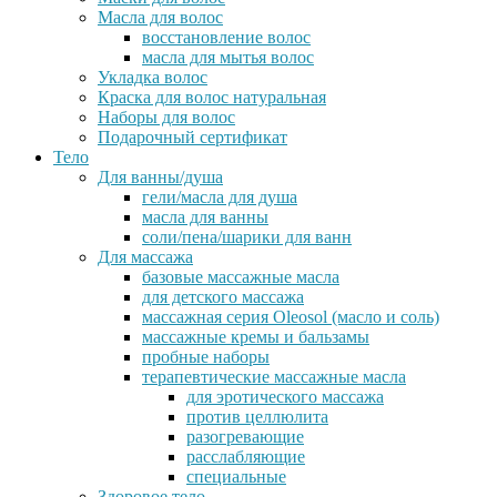
Масла для волос
восстановление волос
масла для мытья волос
Укладка волос
Краска для волос натуральная
Наборы для волос
Подарочный сертификат
Тело
Для ванны/душа
гели/масла для душа
масла для ванны
соли/пена/шарики для ванн
Для массажа
базовые массажные масла
для детского массажа
массажная серия Oleosol (масло и соль)
массажные кремы и бальзамы
пробные наборы
терапевтические массажные масла
для эротического массажа
против целлюлита
разогревающие
расслабляющие
специальные
Здоровое тело