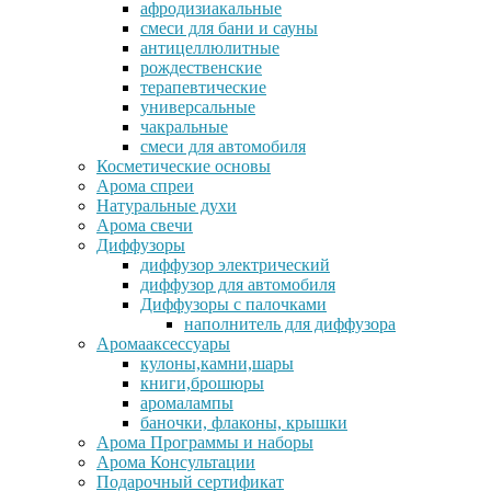
афродизиакальные
смеси для бани и сауны
антицеллюлитные
рождественские
терапевтические
универсальные
чакральные
смеси для автомобиля
Косметические основы
Арома спреи
Натуральные духи
Арома свечи
Диффузоры
диффузор электрический
диффузор для автомобиля
Диффузоры с палочками
наполнитель для диффузора
Аромааксессуары
кулоны,камни,шары
книги,брошюры
аромалампы
баночки, флаконы, крышки
Арома Программы и наборы
Арома Консультации
Подарочный сертификат