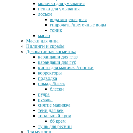
молочко для умывания
пенка для умывания
лосьон
вода мицеллярная
гидролаты/цветочные воды
тоник
масло
Маски для лица
Пилинги и скрабы
Декоративная косметика
карандаши для глаз
карандаши для губ
кисти для макияжа/спонжи
корректоры
подводка
помада/блеск
блески
пудра
румяна
снятие макияжа
тени для век
тональный крем
бб крем
тушь для ресниц
Для мужчин