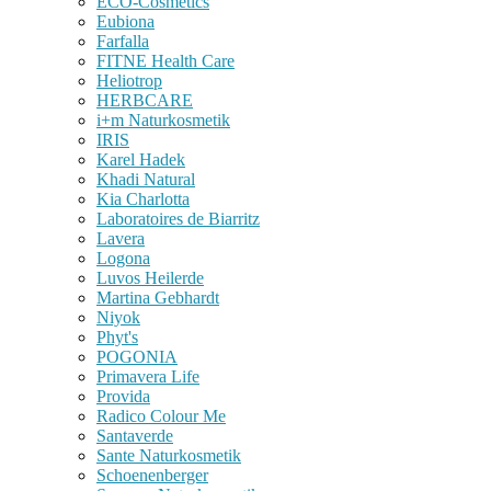
ECO-Cosmetics
Eubiona
Farfalla
FITNE Health Care
Heliotrop
HERBCARE
i+m Naturkosmetik
IRIS
Karel Hadek
Khadi Natural
Kia Charlotta
Laboratoires de Biarritz
Lavera
Logona
Luvos Heilerde
Martina Gebhardt
Niyok
Phyt's
POGONIA
Primavera Life
Provida
Radico Colour Me
Santaverde
Sante Naturkosmetik
Schoenenberger