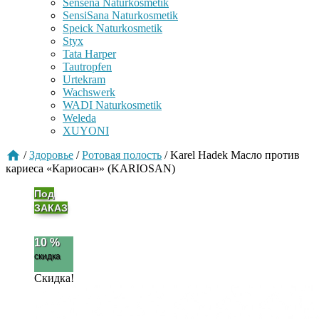
Sensena Naturkosmetik
SensiSana Naturkosmetik
Speick Naturkosmetik
Styx
Tata Harper
Tautropfen
Urtekram
Wachswerk
WADI Naturkosmetik
Weleda
XUYONI
/
Здоровье
/
Ротовая полость
/
Karel Hadek Масло против
кариеса «Кариосан» (KARIOSAN)
Под
ЗАКАЗ
10 %
скидка
Скидка!