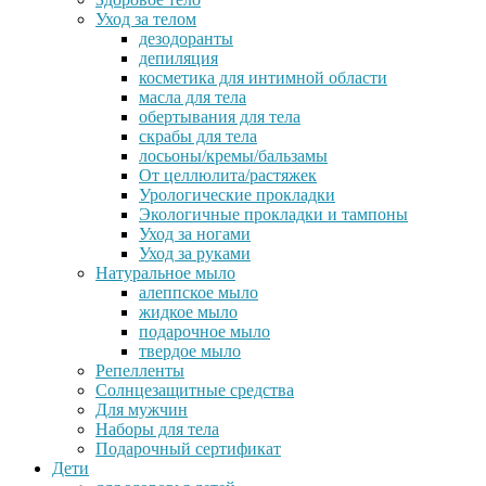
Уход за телом
дезодоранты
депиляция
косметика для интимной области
масла для тела
обертывания для тела
скрабы для тела
лосьоны/кремы/бальзамы
От целлюлита/растяжек
Урологические прокладки
Экологичные прокладки и тампоны
Уход за ногами
Уход за руками
Натуральное мыло
алеппское мыло
жидкое мыло
подарочное мыло
твердое мыло
Репелленты
Солнцезащитные средства
Для мужчин
Наборы для тела
Подарочный сертификат
Дети