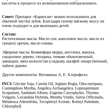
кислоты в процессе их возникновения нейтрализовать.
Совет:
Препарат «Кариосан» можно использовать для
обычной чистки зубов. Благодаря своему мягкому вкусу он
очень подходит и для маленьких детей.
Состав:
Растительные масла: Масло сои, каноловое масло, масло из
грецких орехов, масло оливы.
Эфирные масла: Коммифора мирра, ангелика, манука,
сандаловое дерево, гвоздика, тимьян обыкновенный,
лавандин, мята колосистая (сладкая), шалфей лекарственный,
чайное дерево.
Другие компоненты: Витамины А, Е. Хлорофилл.
INCI:
Glycine Soja, Canola Oil, Juglans Regia, Olea europaea,
Commiphora Myrtha, Angelica Archangelica, Leptospermum
Scoparium, Santalum Album, Eugenia Caryophylus, Thymus
Vulgaris, Lavandula Hybrida, Mentha Viridis, Salvia Officinalis,
Melaleuca Alternifolia, Tocopheryl Acetate, Retinyl Palmitate,
Chlorophyll.