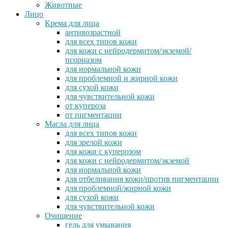
Животные
Лицо
Крема для лица
антивозрастной
для всех типов кожи
для кожи с нейродермитом/экземой/
псориазом
для нормальной кожи
для проблемной и жирной кожи
для сухой кожи
для чувствительной кожи
от купероза
от пигментации
Масла для лица
для всех типов кожи
для зрелой кожи
для кожи с куперозом
для кожи с нейродермитом/экземой
для нормальной кожи
для отбеливания кожи/против пигментации
для проблемной/жирной кожи
для сухой кожи
для чувствительной кожи
Очищение
гель для умывания