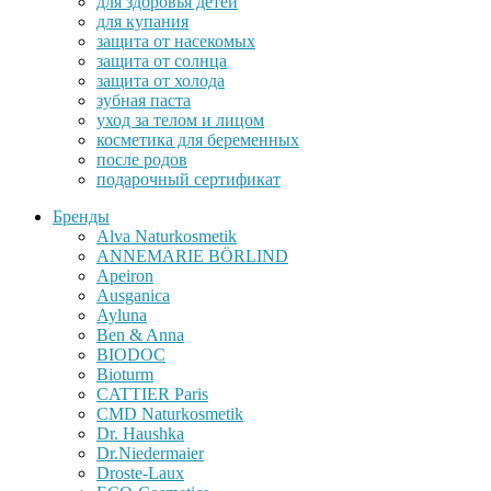
для здоровья детей
для купания
защита от насекомых
защита от солнца
защита от холода
зубная паста
уход за телом и лицом
косметика для беременных
после родов
подарочный сертификат
Бренды
Alva Naturkosmetik
ANNEMARIE BÖRLIND
Apeiron
Ausganica
Ayluna
Ben & Anna
BIODOC
Bioturm
CATTIER Paris
CMD Naturkosmetik
Dr. Haushka
Dr.Niedermaier
Droste-Laux