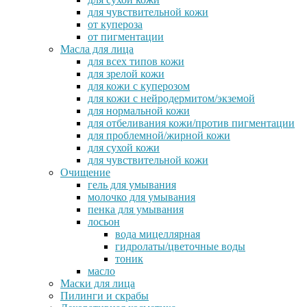
для чувствительной кожи
от купероза
от пигментации
Масла для лица
для всех типов кожи
для зрелой кожи
для кожи с куперозом
для кожи с нейродермитом/экземой
для нормальной кожи
для отбеливания кожи/против пигментации
для проблемной/жирной кожи
для сухой кожи
для чувствительной кожи
Очищение
гель для умывания
молочко для умывания
пенка для умывания
лосьон
вода мицеллярная
гидролаты/цветочные воды
тоник
масло
Маски для лица
Пилинги и скрабы