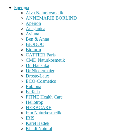
Бренды
Alva Naturkosmetik
ANNEMARIE BÖRLIND
Apeiron
Ausganica
Ayluna
Ben & Anna
BIODOC
Bioturm
CATTIER Paris
CMD Naturkosmetik
Dr. Haushka
Dr.Niedermaier
Droste-Laux
ECO-Cosmetics
Eubiona
Farfalla
FITNE Health Care
Heliotrop
HERBCARE
i+m Naturkosmetik
IRIS
Karel Hadek
Khadi Natural