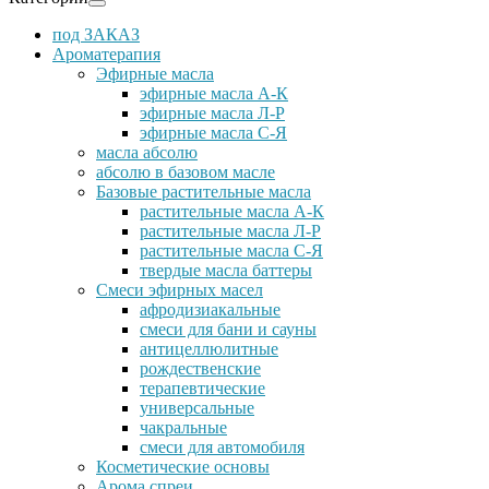
под ЗАКАЗ
Ароматерапия
Эфирные масла
эфирные масла А-К
эфирные масла Л-Р
эфирные масла С-Я
масла абсолю
абсолю в базовом масле
Базовые растительные масла
растительные масла А-К
растительные масла Л-Р
растительные масла С-Я
твердые масла баттеры
Cмеси эфирных масел
афродизиакальные
смеси для бани и сауны
антицеллюлитные
рождественские
терапевтические
универсальные
чакральные
смеси для автомобиля
Косметические основы
Арома спреи