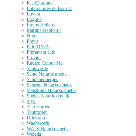
Kia Charlotta
Laboratoires de Biarritz
Lavera
Logona
Luvos Heilerde
Martina Gebhardt
Niyok
Phyt's
POGONIA
Primavera Life
Provida
Radico Colour Me
Santaverde
Sante Naturkosmetik
Schoenenberger
Sensena Naturkosmetik
SensiSana Naturkosmetik
Speick Naturkosmetik
Styx
Tata Harper
Tautropfen
Urtekram
Wachswerk
WADI Naturkosmetik
Weleda