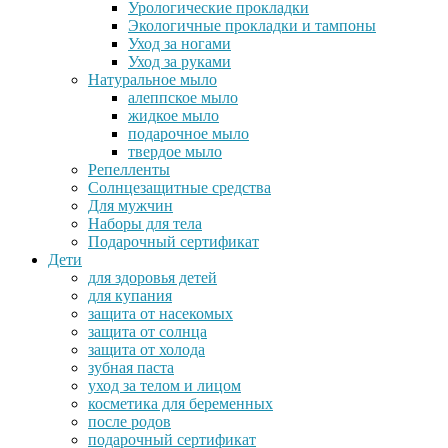
Урологические прокладки
Экологичные прокладки и тампоны
Уход за ногами
Уход за руками
Натуральное мыло
алеппское мыло
жидкое мыло
подарочное мыло
твердое мыло
Репелленты
Солнцезащитные средства
Для мужчин
Наборы для тела
Подарочный сертификат
Дети
для здоровья детей
для купания
защита от насекомых
защита от солнца
защита от холода
зубная паста
уход за телом и лицом
косметика для беременных
после родов
подарочный сертификат