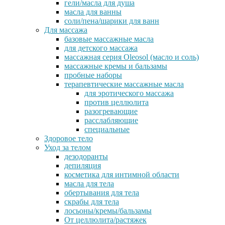
гели/масла для душа
масла для ванны
соли/пена/шарики для ванн
Для массажа
базовые массажные масла
для детского массажа
массажная серия Oleosol (масло и соль)
массажные кремы и бальзамы
пробные наборы
терапевтические массажные масла
для эротического массажа
против целлюлита
разогревающие
расслабляющие
специальные
Здоровое тело
Уход за телом
дезодоранты
депиляция
косметика для интимной области
масла для тела
обертывания для тела
скрабы для тела
лосьоны/кремы/бальзамы
От целлюлита/растяжек