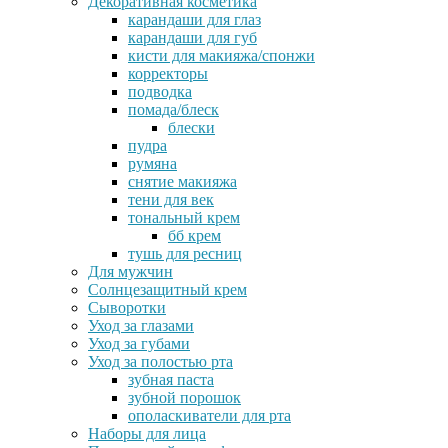
Декоративная косметика
карандаши для глаз
карандаши для губ
кисти для макияжа/спонжи
корректоры
подводка
помада/блеск
блески
пудра
румяна
снятие макияжа
тени для век
тональный крем
бб крем
тушь для ресниц
Для мужчин
Солнцезащитный крем
Сыворотки
Уход за глазами
Уход за губами
Уход за полостью рта
зубная паста
зубной порошок
ополаскиватели для рта
Наборы для лица