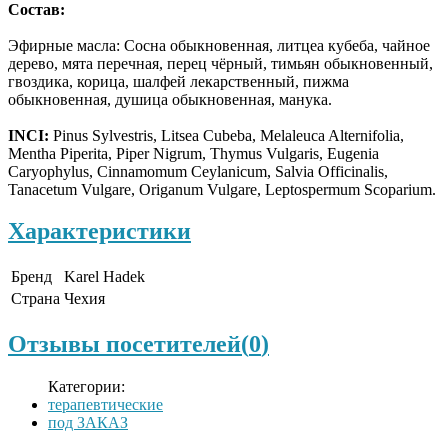
Состав:
Эфирные масла: Сосна обыкновенная, литцеа кубеба, чайное
дерево, мята перечная, перец чёрный, тимьян обыкновенный,
гвоздика, корица, шалфей лекарственный, пижма
обыкновенная, душица обыкновенная, манука.
INCI:
Pinus Sylvestris, Litsea Cubeba, Melaleuca Alternifolia,
Mentha Piperita, Piper Nigrum, Thymus Vulgaris, Eugenia
Caryophylus, Cinnamomum Ceylanicum, Salvia Officinalis,
Tanacetum Vulgare, Origanum Vulgare, Leptospermum Scoparium.
Характеристики
Бренд
Karel Hadek
Страна
Чехия
Отзывы посетителей(
0
)
Категории:
терапевтические
под ЗАКАЗ