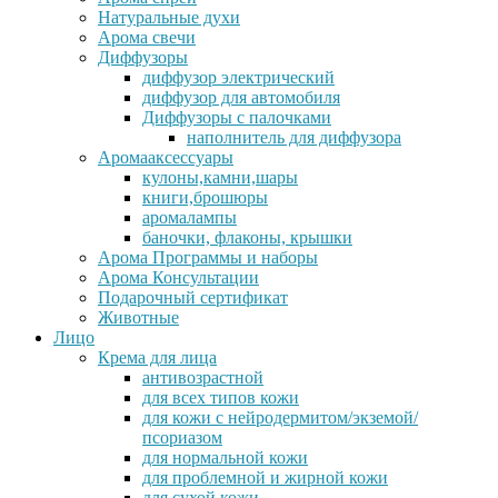
Натуральные духи
Арома свечи
Диффузоры
диффузор электрический
диффузор для автомобиля
Диффузоры с палочками
наполнитель для диффузора
Аромааксессуары
кулоны,камни,шары
книги,брошюры
аромалампы
баночки, флаконы, крышки
Арома Программы и наборы
Арома Консультации
Подарочный сертификат
Животные
Лицо
Крема для лица
антивозрастной
для всех типов кожи
для кожи с нейродермитом/экземой/
псориазом
для нормальной кожи
для проблемной и жирной кожи
для сухой кожи