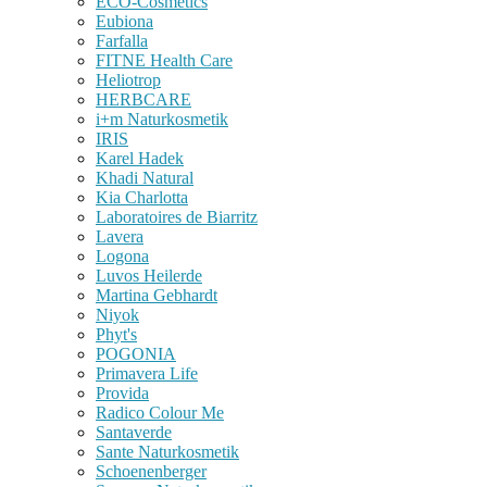
ECO-Cosmetics
Eubiona
Farfalla
FITNE Health Care
Heliotrop
HERBCARE
i+m Naturkosmetik
IRIS
Karel Hadek
Khadi Natural
Kia Charlotta
Laboratoires de Biarritz
Lavera
Logona
Luvos Heilerde
Martina Gebhardt
Niyok
Phyt's
POGONIA
Primavera Life
Provida
Radico Colour Me
Santaverde
Sante Naturkosmetik
Schoenenberger