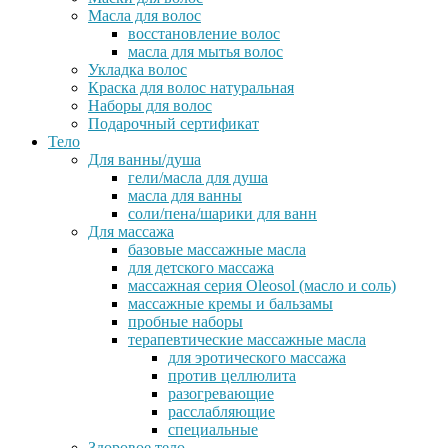
Масла для волос
восстановление волос
масла для мытья волос
Укладка волос
Краска для волос натуральная
Наборы для волос
Подарочный сертификат
Тело
Для ванны/душа
гели/масла для душа
масла для ванны
соли/пена/шарики для ванн
Для массажа
базовые массажные масла
для детского массажа
массажная серия Oleosol (масло и соль)
массажные кремы и бальзамы
пробные наборы
терапевтические массажные масла
для эротического массажа
против целлюлита
разогревающие
расслабляющие
специальные
Здоровое тело