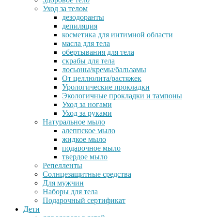
Уход за телом
дезодоранты
депиляция
косметика для интимной области
масла для тела
обертывания для тела
скрабы для тела
лосьоны/кремы/бальзамы
От целлюлита/растяжек
Урологические прокладки
Экологичные прокладки и тампоны
Уход за ногами
Уход за руками
Натуральное мыло
алеппское мыло
жидкое мыло
подарочное мыло
твердое мыло
Репелленты
Солнцезащитные средства
Для мужчин
Наборы для тела
Подарочный сертификат
Дети