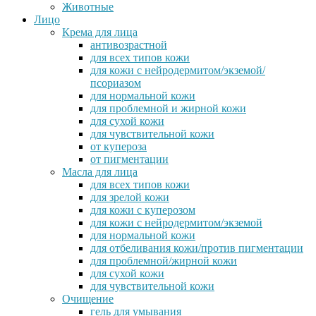
Животные
Лицо
Крема для лица
антивозрастной
для всех типов кожи
для кожи с нейродермитом/экземой/
псориазом
для нормальной кожи
для проблемной и жирной кожи
для сухой кожи
для чувствительной кожи
от купероза
от пигментации
Масла для лица
для всех типов кожи
для зрелой кожи
для кожи с куперозом
для кожи с нейродермитом/экземой
для нормальной кожи
для отбеливания кожи/против пигментации
для проблемной/жирной кожи
для сухой кожи
для чувствительной кожи
Очищение
гель для умывания