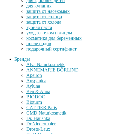
для здоровья детей
для купания
защита от насекомых
защита от солнца
защита от холода
зубная паста
уход за телом и лицом
косметика для беременных
после родов
подарочный сертификат
Бренды
Alva Naturkosmetik
ANNEMARIE BÖRLIND
Apeiron
Ausganica
Ayluna
Ben & Anna
BIODOC
Bioturm
CATTIER Paris
CMD Naturkosmetik
Dr. Haushka
Dr.Niedermaier
Droste-Laux