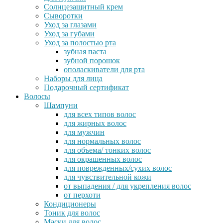
Солнцезащитный крем
Сыворотки
Уход за глазами
Уход за губами
Уход за полостью рта
зубная паста
зубной порошок
ополаскиватели для рта
Наборы для лица
Подарочный сертификат
Волосы
Шампуни
для всех типов волос
для жирных волос
для мужчин
для нормальных волос
для объема/ тонких волос
для окрашенных волос
для поврежденных/сухих волос
для чувствительной кожи
от выпадения / для укрепления волос
от перхоти
Кондиционеры
Тоник для волос
Маски для волос