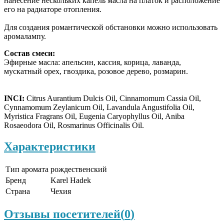
нанесение нескольких капель масла на платок и расположение
его на радиаторе отопления.
Для создания романтической обстановки можно использовать
аромалампу.
Состав смеси:
Эфирные масла: апельсин, кассия, корица, лаванда,
мускатный орех, гвоздика, розовое дерево, розмарин.
INCI:
Citrus Aurantium Dulcis Oil, Cinnamomum Cassia Oil,
Cynnamomum Zeylanicum Oil, Lavandula Angustifolia Oil,
Myristica Fragrans Oil, Eugenia Caryophyllus Oil, Aniba
Rosaeodora Oil, Rosmarinus Officinalis Oil.
Характеристики
Тип аромата
рождественский
Бренд
Karel Hadek
Страна
Чехия
Отзывы посетителей(
0
)