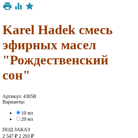
Karel Hadek смесь
эфирных масел
"Рождественский
сон"
Артикул:
4305B
Варианты:
10 мл
20 мл
ПОД ЗАКАЗ
2 547
₽
2 293
₽