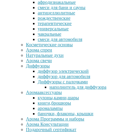
афродизиакальные
смеси для бани и сауны
антицеллюлитные
рождественские
терапевтические
универсальные
чакральные
смеси для автомобиля
Косметические основы
Арома спреи
Натуральные духи
Арома свечи
Диффузоры
диффузор электрический
диффузор для автомобиля
Диффузоры с палочками
наполнитель для диффузора
Аромааксессуары
кулоны,камни,шары
книги,брошюры
аромалампы
баночки, флаконы, крышки
Арома Программы и наборы
Арома Консультации
Подарочный сертификат