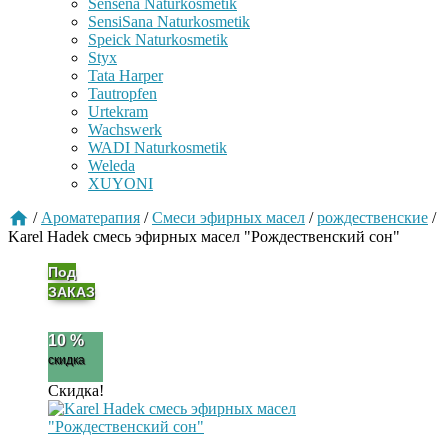
Sensena Naturkosmetik
SensiSana Naturkosmetik
Speick Naturkosmetik
Styx
Tata Harper
Tautropfen
Urtekram
Wachswerk
WADI Naturkosmetik
Weleda
XUYONI
/
Ароматерапия
/
Cмеси эфирных масел
/
рождественские
/
Karel Hadek смесь эфирных масел "Рождественский сон"
Под
ЗАКАЗ
10 %
скидка
Скидка!