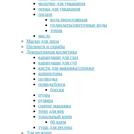
молочко для умывания
пенка для умывания
лосьон
вода мицеллярная
гидролаты/цветочные воды
тоник
масло
Маски для лица
Пилинги и скрабы
Декоративная косметика
карандаши для глаз
карандаши для губ
кисти для макияжа/спонжи
корректоры
подводка
помада/блеск
блески
пудра
румяна
снятие макияжа
тени для век
тональный крем
бб крем
тушь для ресниц
Для мужчин