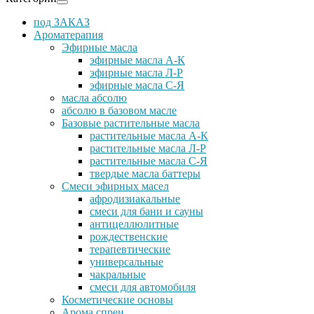
под ЗАКАЗ
Ароматерапия
Эфирные масла
эфирные масла А-К
эфирные масла Л-Р
эфирные масла С-Я
масла абсолю
абсолю в базовом масле
Базовые растительные масла
растительные масла А-К
растительные масла Л-Р
растительные масла С-Я
твердые масла баттеры
Cмеси эфирных масел
афродизиакальные
смеси для бани и сауны
антицеллюлитные
рождественские
терапевтические
универсальные
чакральные
смеси для автомобиля
Косметические основы
Арома спреи