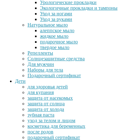
Урологические прокладки
Экологичные прокладки и тампоны
Уход за ногами
Уход за руками
Натуральное мыло
алеппское мыло
жидкое мыло
подарочное мыло
твердое мыло
Репелленты
Солнцезащитные средства
Для мужчин
Наборы для тела
Подарочный сертификат
Дети
для здоровья детей
для купания
защита от насекомых
защита от солнца
защита от холода
зубная паста
уход за телом и лицом
косметика для беременных
после родов
подарочный сертификат