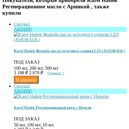
Покупатели, которые приобрели Karel Hadek
Регенерационное масло с Арникой , также
купили
Скидка!
АКЦИЯ!
Karel Hadek Жожоба масло холодного отжима LZS (JOJOBAOL)
ПОД ЗАКАЗ
100 мл; 200 мл; 500 мл
3 188
₽
2 870
₽
Отзывов: 1
Скидка!
АКЦИЯ!
Karel Hadek Регенерационный крем с Нероли
ПОД ЗАКАЗ
50 мл; 100 мл; 10 мл