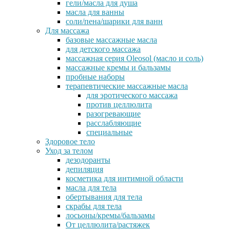
гели/масла для душа
масла для ванны
соли/пена/шарики для ванн
Для массажа
базовые массажные масла
для детского массажа
массажная серия Oleosol (масло и соль)
массажные кремы и бальзамы
пробные наборы
терапевтические массажные масла
для эротического массажа
против целлюлита
разогревающие
расслабляющие
специальные
Здоровое тело
Уход за телом
дезодоранты
депиляция
косметика для интимной области
масла для тела
обертывания для тела
скрабы для тела
лосьоны/кремы/бальзамы
От целлюлита/растяжек