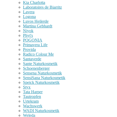
Kia Charlotta
Laboratoires de Biarritz
Lavera
Logona
Luvos Heilerde
Martina Gebhardt
Niyok
Phyt's
POGONIA
Primavera Life
Provida
Radico Colour Me
Santaverde
Sante Naturkosmetik
Schoenenberger
Sensena Naturkosmetik
SensiSana Naturkosmetik
Speick Naturkosmetik
Styx
Tata Harper
Tautropfen
Urtekram
Wachswerk
WADI Naturkosmetik
Weleda