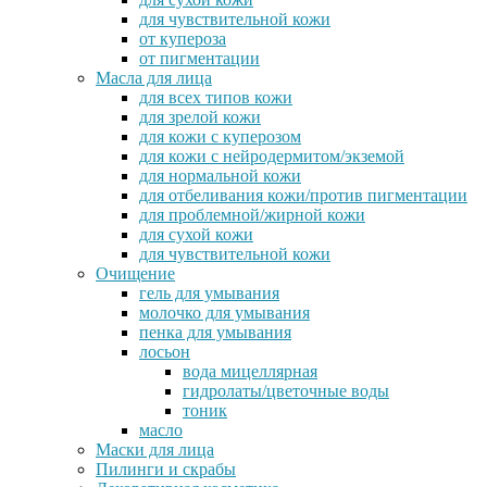
для чувствительной кожи
от купероза
от пигментации
Масла для лица
для всех типов кожи
для зрелой кожи
для кожи с куперозом
для кожи с нейродермитом/экземой
для нормальной кожи
для отбеливания кожи/против пигментации
для проблемной/жирной кожи
для сухой кожи
для чувствительной кожи
Очищение
гель для умывания
молочко для умывания
пенка для умывания
лосьон
вода мицеллярная
гидролаты/цветочные воды
тоник
масло
Маски для лица
Пилинги и скрабы