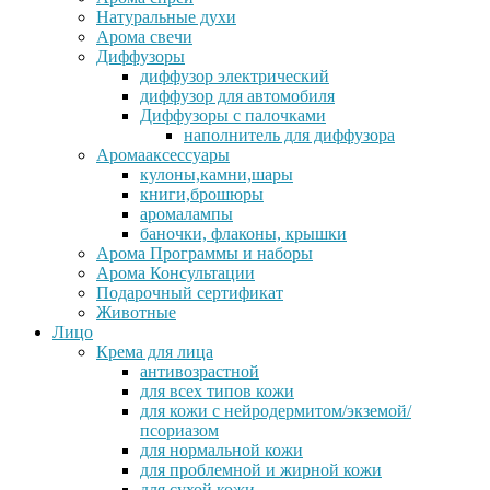
Натуральные духи
Арома свечи
Диффузоры
диффузор электрический
диффузор для автомобиля
Диффузоры с палочками
наполнитель для диффузора
Аромааксессуары
кулоны,камни,шары
книги,брошюры
аромалампы
баночки, флаконы, крышки
Арома Программы и наборы
Арома Консультации
Подарочный сертификат
Животные
Лицо
Крема для лица
антивозрастной
для всех типов кожи
для кожи с нейродермитом/экземой/
псориазом
для нормальной кожи
для проблемной и жирной кожи
для сухой кожи