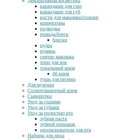
Декоративная косметика
карандаши для глаз
карандаши для губ
кисти для макияжа/спонжи
корректоры
подводка
помада/блеск
блески
пудра
румяна
снятие макияжа
тени для век
тональный крем
бб крем
тушь для ресниц
Для мужчин
Солнцезащитный крем
Сыворотки
Уход за глазами
Уход за губами
Уход за полостью рта
зубная паста
зубной порошок
ополаскиватели для рта
Наборы для лица