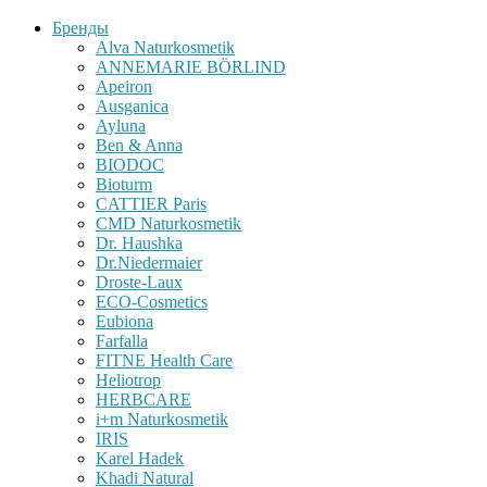
Бренды
Alva Naturkosmetik
ANNEMARIE BÖRLIND
Apeiron
Ausganica
Ayluna
Ben & Anna
BIODOC
Bioturm
CATTIER Paris
CMD Naturkosmetik
Dr. Haushka
Dr.Niedermaier
Droste-Laux
ECO-Cosmetics
Eubiona
Farfalla
FITNE Health Care
Heliotrop
HERBCARE
i+m Naturkosmetik
IRIS
Karel Hadek
Khadi Natural