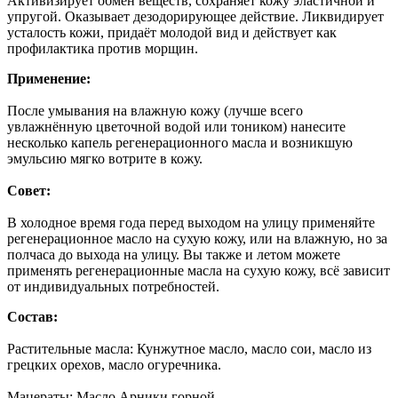
Активизирует обмен веществ, сохраняет кожу эластичной и
упругой. Оказывает дезодорирующее действие. Ликвидирует
усталость кожи, придаёт молодой вид и действует как
профилактика против морщин.
Применение:
После умывания на влажную кожу (лучше всего
увлажнённую цветочной водой или тоником) нанесите
несколько капель регенерационного масла и возникшую
эмульсию мягко вотрите в кожу.
Совет:
В холодное время года перед выходом на улицу применяйте
регенерационное масло на сухую кожу, или на влажную, но за
полчаса до выхода на улицу. Вы также и летом можете
применять регенерационные масла на сухую кожу, всё зависит
от индивидуальных потребностей.
Состав:
Растительные масла: Кунжутное масло, масло сои, масло из
грецких орехов, масло огуречника.
Мацераты: Масло Арники горной.