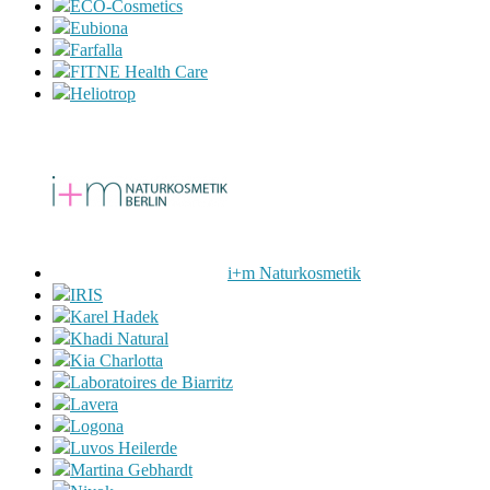
ECO-Cosmetics
Eubiona
Farfalla
FITNE Health Care
Heliotrop
i+m Naturkosmetik
IRIS
Karel Hadek
Khadi Natural
Kia Charlotta
Laboratoires de Biarritz
Lavera
Logona
Luvos Heilerde
Martina Gebhardt