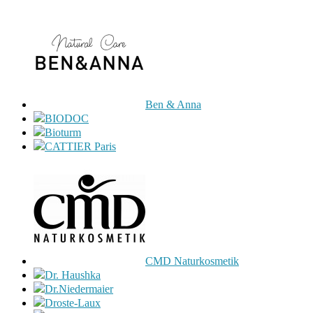
Ben & Anna
BIODOC
Bioturm
CATTIER Paris
CMD Naturkosmetik
Dr. Haushka
Dr.Niedermaier
Droste-Laux