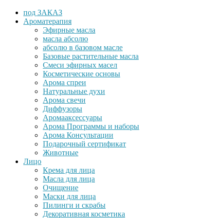
под ЗАКАЗ
Ароматерапия
Эфирные масла
масла абсолю
абсолю в базовом масле
Базовые растительные масла
Cмеси эфирных масел
Косметические основы
Арома спреи
Натуральные духи
Арома свечи
Диффузоры
Аромааксессуары
Арома Программы и наборы
Арома Консультации
Подарочный сертификат
Животные
Лицо
Крема для лица
Масла для лица
Очищение
Маски для лица
Пилинги и скрабы
Декоративная косметика