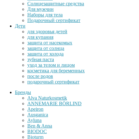
Солнцезащитные средства
Для мужчин
Наборы для тела
Подарочный сертификат
Дети
для здоровья детей
для купания
защита от насекомых
защита от солнца
защита от холода
зубная паста
уход за телом и лицом
косметика для беременных
после родов
подарочный сертификат
Бренды
Alva Naturkosmetik
ANNEMARIE BÖRLIND
Apeiron
Ausganica
Ayluna
Ben & Anna
BIODOC
Bioturm