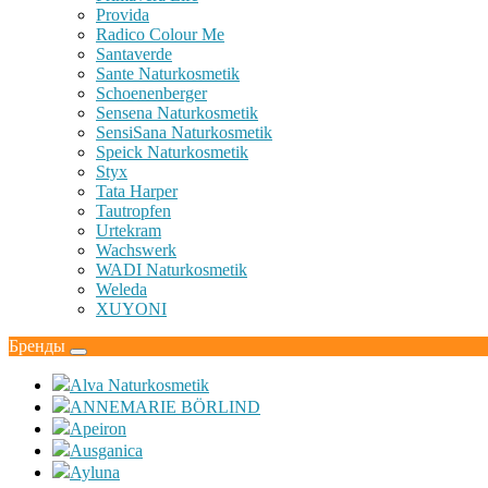
Provida
Radico Colour Me
Santaverde
Sante Naturkosmetik
Schoenenberger
Sensena Naturkosmetik
SensiSana Naturkosmetik
Speick Naturkosmetik
Styx
Tata Harper
Tautropfen
Urtekram
Wachswerk
WADI Naturkosmetik
Weleda
XUYONI
Бренды
Alva Naturkosmetik
ANNEMARIE BÖRLIND
Apeiron
Ausganica
Ayluna