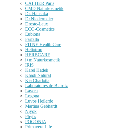
CATTIER Paris
CMD Naturkosmetik
Dr. Haushka
Dr.Niedermaier
Droste-Laux
ECO-Cosmetics
Eubiona
Farfalla
FITNE Health Care
Heliotrop
HERBCARE
i+m Naturkosmetik
IRIS
Karel Hadek
Khadi Natural
Kia Charlotta
Laboratoires de Biarritz
Lavera
Logona
Luvos Heilerde
Martina Gebhardt
Niyok
Phyt's
POGONIA
Primavera Life