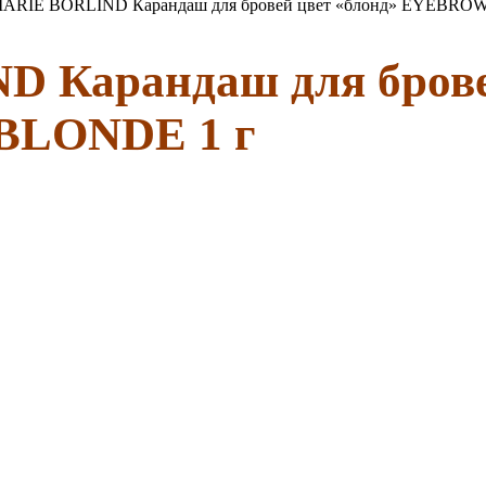
RIE BORLIND Карандаш для бровей цвет «блонд» EYEBR
Карандаш для бровей
LONDE 1 г