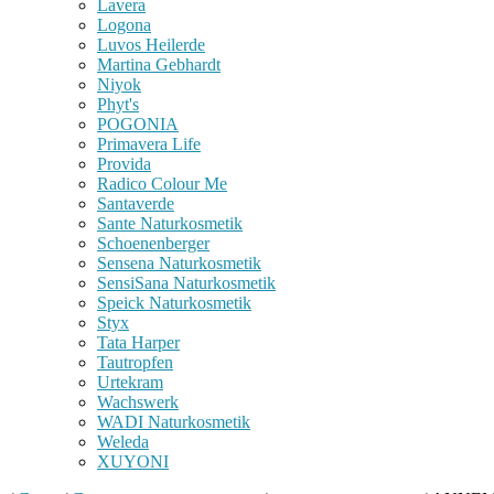
Lavera
Logona
Luvos Heilerde
Martina Gebhardt
Niyok
Phyt's
POGONIA
Primavera Life
Provida
Radico Colour Me
Santaverde
Sante Naturkosmetik
Schoenenberger
Sensena Naturkosmetik
SensiSana Naturkosmetik
Speick Naturkosmetik
Styx
Tata Harper
Tautropfen
Urtekram
Wachswerk
WADI Naturkosmetik
Weleda
XUYONI