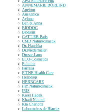
Alva Naturkosmetik
ANNEMARIE BÖRLIND
Apeiron
Ausganica
Ayluna
Ben & Anna
BIODOC
Bioturm
CATTIER Paris
CMD Naturkosmetik
Dr. Haushka
Dr.Niedermaier
Droste-Laux
ECO-Cosmetics
Eubiona
Farfalla
FITNE Health Care
Heliotrop
HERBCARE
i+m Naturkosmetik
IRIS
Karel Hadek
Khadi Natural
Kia Charlotta
Laboratoires de Biarritz