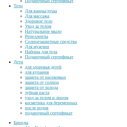
Подарочный сертификат
Тело
Для ванны/душа
Для массажа
Здоровое тело
Уход за телом
Натуральное мыло
Репелленты
Солнцезащитные средства
Для мужчин
Наборы для тела
Подарочный сертификат
Дети
для здоровья детей
для купания
защита от насекомых
защита от солнца
защита от холода
зубная паста
уход за телом и лицом
косметика для беременных
после родов
подарочный сертификат
Бренды