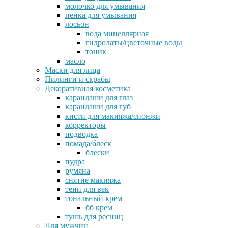
молочко для умывания
пенка для умывания
лосьон
вода мицеллярная
гидролаты/цветочные воды
тоник
масло
Маски для лица
Пилинги и скрабы
Декоративная косметика
карандаши для глаз
карандаши для губ
кисти для макияжа/спонжи
корректоры
подводка
помада/блеск
блески
пудра
румяна
снятие макияжа
тени для век
тональный крем
бб крем
тушь для ресниц
Для мужчин