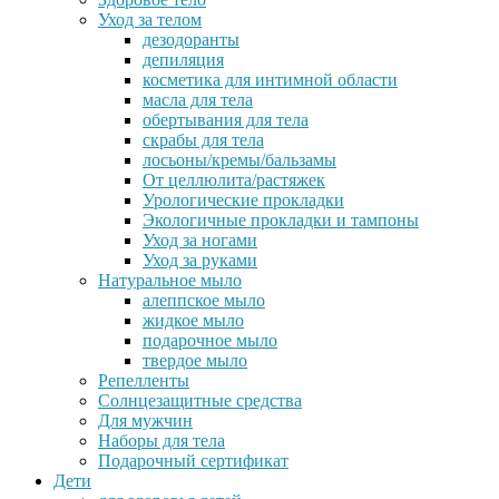
Уход за телом
дезодоранты
депиляция
косметика для интимной области
масла для тела
обертывания для тела
скрабы для тела
лосьоны/кремы/бальзамы
От целлюлита/растяжек
Урологические прокладки
Экологичные прокладки и тампоны
Уход за ногами
Уход за руками
Натуральное мыло
алеппское мыло
жидкое мыло
подарочное мыло
твердое мыло
Репелленты
Солнцезащитные средства
Для мужчин
Наборы для тела
Подарочный сертификат
Дети