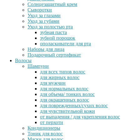
Солнцезащитный крем
Сыворотки
Уход за глазами
Уход за губами
Уход за полостью рта
зубная паста
зубной порошок
ополаскиватели для рта
Наборы для лица
Подарочный сертификат
Волосы
Шампуни
для всех типов волос
для жирных волос
для мужчин
для нормальных волос
для объема/ тонких волос
для окрашенных волос
для поврежденных/сухих волос
для чувствительной кожи
от выпадения / для укрепления волос
от перхоти
Кондиционеры
Тоник для волос
Маски для волос