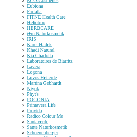
ECO-Cosmetics
Eubiona
Farfalla
FITNE Health Care
Heliotrop
HERBCARE
i+m Naturkosmetik
IRIS
Karel Hadek
Khadi Natural
Kia Charlotta
Laboratoires de Biarritz
Lavera
Logona
Luvos Heilerde
Martina Gebhardt
Niyok
Phyt's
POGONIA
Primavera Life
Provida
Radico Colour Me
Santaverde
Sante Naturkosmetik
Schoenenberger