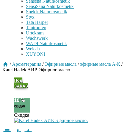
Sensena Naturkosmetik
SensiSana Naturkosmetik
Speick Naturkosmetik
Styx
Tata Harper
Tautropfen
Urtekram
Wachswerk
WADI Naturkosmetik
Weleda
XUYONI
/
Ароматерапия
/
Эфирные масла
/
эфирные масла А-К
/
Karel Hadek АИР. Эфирное масло.
Под
ЗАКАЗ
10 %
скидка
Скидка!