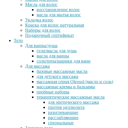
Масла для волос
восстановление волос
масла для мытья волос
Укладка волос
Краска для волос натуральная
Наборы для волос
Подарочный сертификат
Тело
Для ванны/душа
гели/масла для душа
масла для ванны
соли/пена/шарики для ванн
Для массажа
базовые массажные масла
для детского массажа
массажная серия Oleosol (масло и соль)
массажные кремы и бальзамы
пробные наборы
терапевтические массажные масла
для эротического массажа
против целлюлита
разогревающие
расслабляющие
специальные
Здоровое тело