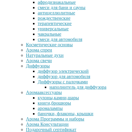
афродизиакальные
смеси для бани и сауны
антицеллюлитные
рождественские
терапевтические
универсальные
чакральные
смеси для автомобиля
Косметические основы
Арома спреи
Натуральные духи
Арома свечи
Диффузоры
диффузор электрический
диффузор для автомобиля
Диффузоры с палочками
наполнитель для диффузора
Аромааксессуары
кулоны,камни,шары
книги,брошюры
аромалампы
баночки, флаконы, крышки
Арома Программы и наборы
Арома Консультации
Подарочный сертификат