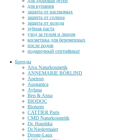
для здоровья детей
для купания
защита от насекомых
защита от солнца
защита от холода
зубная паста
уход за телом и лицом
косметика для беременных
после родов
подарочный сертификат
Бренды
Alva Naturkosmetik
ANNEMARIE BÖRLIND
Apeiron
Ausganica
Ayluna
Ben & Anna
BIODOC
Bioturm
CATTIER Paris
CMD Naturkosmetik
Dr. Haushka
Dr.Niedermaier
Droste-Laux