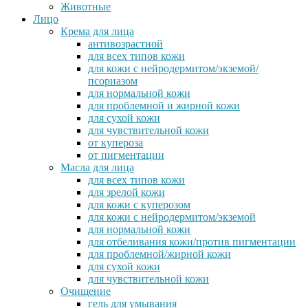
Животные
Лицо
Крема для лица
антивозрастной
для всех типов кожи
для кожи с нейродермитом/экземой/
псориазом
для нормальной кожи
для проблемной и жирной кожи
для сухой кожи
для чувствительной кожи
от купероза
от пигментации
Масла для лица
для всех типов кожи
для зрелой кожи
для кожи с куперозом
для кожи с нейродермитом/экземой
для нормальной кожи
для отбеливания кожи/против пигментации
для проблемной/жирной кожи
для сухой кожи
для чувствительной кожи
Очищение
гель для умывания