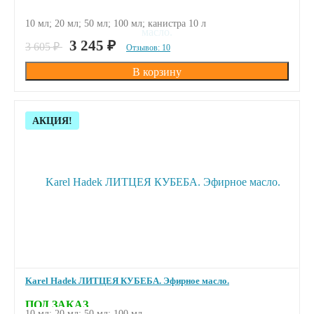
10 мл; 20 мл; 50 мл; 100 мл; канистра 10 л
ПОД ЗАКАЗ
3 245
₽
3 605
₽
Отзывов: 10
Скидка!
АКЦИЯ!
Karel Hadek ЛИТЦЕЯ КУБЕБА. Эфирное масло.
ПОД ЗАКАЗ
10 мл; 20 мл; 50 мл; 100 мл