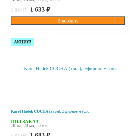
1 633
₽
1 814
₽
Скидка!
АКЦИЯ!
Karel Hadek СОСНА (хвоя), Эфирное масло.
ПОД ЗАКАЗ
10 мл; 20 мл; 50 мл
1 683
₽
1 870
₽