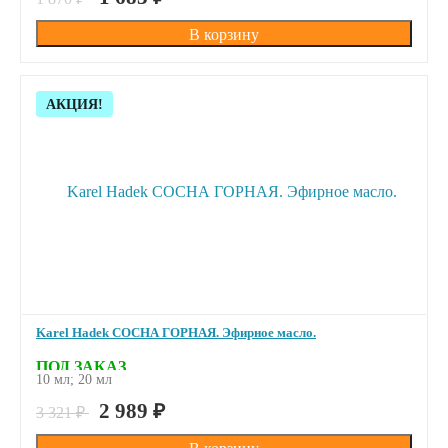
Скидка!
АКЦИЯ!
Karel Hadek СОСНА ГОРНАЯ. Эфирное масло.
ПОД ЗАКАЗ
10 мл; 20 мл
2 989
₽
3 321
₽