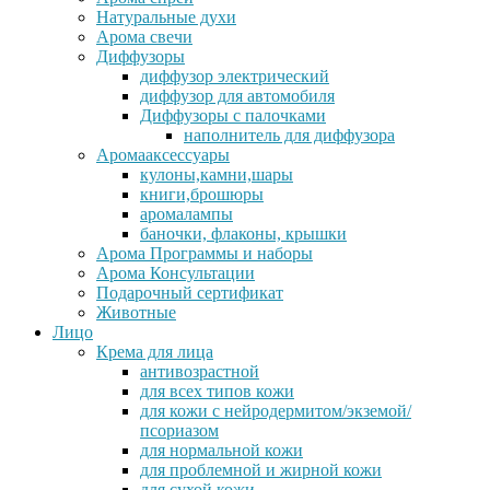
Натуральные духи
Арома свечи
Диффузоры
диффузор электрический
диффузор для автомобиля
Диффузоры с палочками
наполнитель для диффузора
Аромааксессуары
кулоны,камни,шары
книги,брошюры
аромалампы
баночки, флаконы, крышки
Арома Программы и наборы
Арома Консультации
Подарочный сертификат
Животные
Лицо
Крема для лица
антивозрастной
для всех типов кожи
для кожи с нейродермитом/экземой/
псориазом
для нормальной кожи
для проблемной и жирной кожи
для сухой кожи