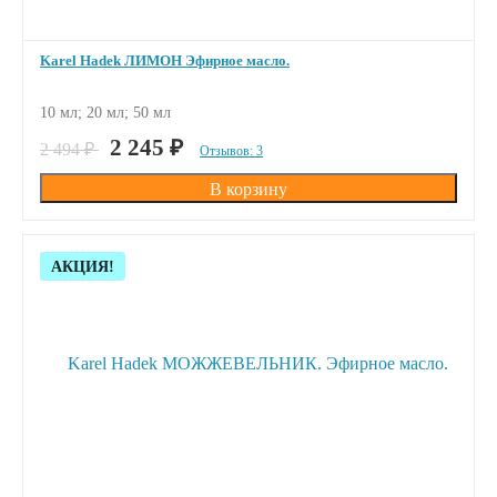
Karel Hadek ЛИМОН Эфирное масло.
10 мл; 20 мл; 50 мл
ПОД ЗАКАЗ
2 245
₽
2 494
₽
Отзывов: 3
Скидка!
АКЦИЯ!