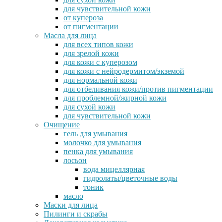
для чувствительной кожи
от купероза
от пигментации
Масла для лица
для всех типов кожи
для зрелой кожи
для кожи с куперозом
для кожи с нейродермитом/экземой
для нормальной кожи
для отбеливания кожи/против пигментации
для проблемной/жирной кожи
для сухой кожи
для чувствительной кожи
Очищение
гель для умывания
молочко для умывания
пенка для умывания
лосьон
вода мицеллярная
гидролаты/цветочные воды
тоник
масло
Маски для лица
Пилинги и скрабы