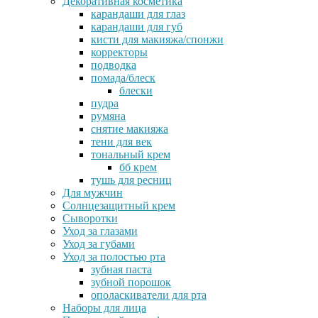
Декоративная косметика
карандаши для глаз
карандаши для губ
кисти для макияжа/спонжи
корректоры
подводка
помада/блеск
блески
пудра
румяна
снятие макияжа
тени для век
тональный крем
бб крем
тушь для ресниц
Для мужчин
Солнцезащитный крем
Сыворотки
Уход за глазами
Уход за губами
Уход за полостью рта
зубная паста
зубной порошок
ополаскиватели для рта
Наборы для лица