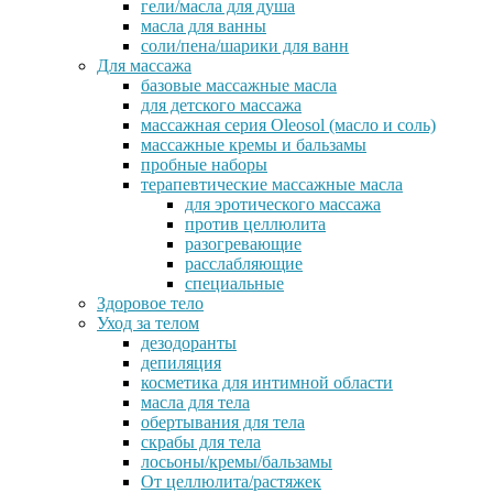
гели/масла для душа
масла для ванны
соли/пена/шарики для ванн
Для массажа
базовые массажные масла
для детского массажа
массажная серия Oleosol (масло и соль)
массажные кремы и бальзамы
пробные наборы
терапевтические массажные масла
для эротического массажа
против целлюлита
разогревающие
расслабляющие
специальные
Здоровое тело
Уход за телом
дезодоранты
депиляция
косметика для интимной области
масла для тела
обертывания для тела
скрабы для тела
лосьоны/кремы/бальзамы
От целлюлита/растяжек