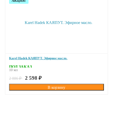
Скидка!
АКЦИЯ!
Karel Hadek КАЯПУТ. Эфирное масло.
ПОД ЗАКАЗ
10 мл
2 598
₽
2 886
₽