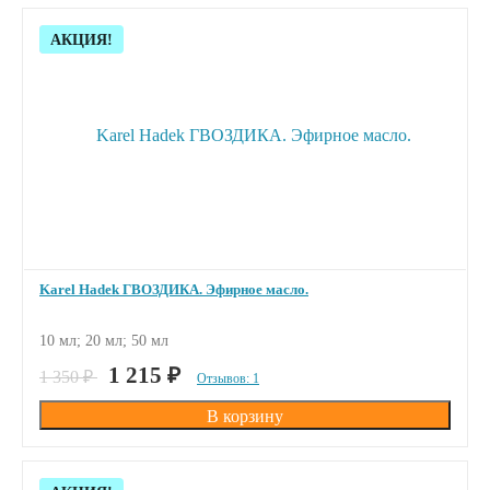
Скидка!
АКЦИЯ!
Karel Hadek ГВОЗДИКА. Эфирное масло.
10 мл; 20 мл; 50 мл
ПОД ЗАКАЗ
1 215
₽
1 350
₽
Отзывов: 1