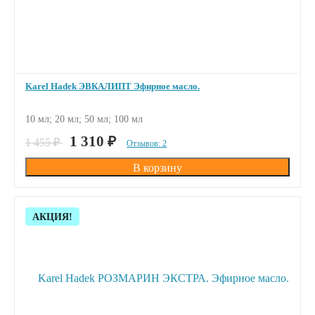
Karel Hadek ЭВКАЛИПТ Эфирное масло.
10 мл; 20 мл; 50 мл; 100 мл
ПОД ЗАКАЗ
1 310
₽
1 455
₽
Отзывов: 2
Скидка!
АКЦИЯ!