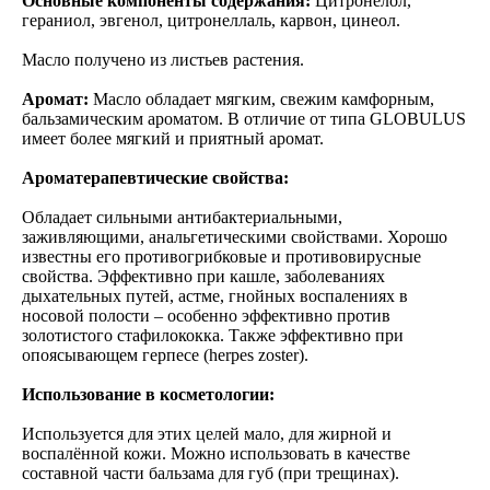
Основные компоненты содержания:
Цитронелол,
гераниол, эвгенол, цитронеллаль, карвон, цинеол.
Масло получено из листьев растения.
Аромат:
Масло обладает мягким, свежим камфорным,
бальзамическим ароматом. В отличие от типа GLOBULUS
имеет более мягкий и приятный аромат.
Ароматерапевтические свойства:
Обладает сильными антибактериальными,
заживляющими, анальгетическими свойствами. Хорошо
известны его противогрибковые и противовирусные
свойства. Эффективно при кашле, заболеваниях
дыхательных путей, астме, гнойных воспалениях в
носовой полости – особенно эффективно против
золотистого стафилококка. Также эффективно при
опоясывающем герпесе (herpes zoster).
Использование в косметологии:
Используется для этих целей мало, для жирной и
воспалённой кожи. Можно использовать в качестве
составной части бальзама для губ (при трещинах).