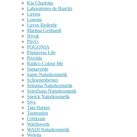
Kia Charlotta
Laboratoires de Biarritz
Lavera
Logona
Luvos Heilerde
Martina Gebhardt
Niyok
Phyt's
POGONIA
Primavera Life
Provida
Radico Colour Me
Santaverde
Sante Naturkosmetik
Schoenenberger
Sensena Naturkosmetik
SensiSana Naturkosmetik
Speick Naturkosmetik
Styx
Tata Harper
Tautropfen
Urtekram
Wachswerk
WADI Naturkosmetik
Weleda