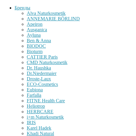
Бренды
Alva Naturkosmetik
ANNEMARIE BÖRLIND
Apeiron
Ausganica
Ayluna
Ben & Anna
BIODOC
Bioturm
CATTIER Paris
CMD Naturkosmetik
Dr. Haushka
Dr.Niedermaier
Droste-Laux
ECO-Cosmetics
Eubiona
Farfalla
FITNE Health Care
Heliotrop
HERBCARE
i+m Naturkosmetik
IRIS
Karel Hadek
Khadi Natural