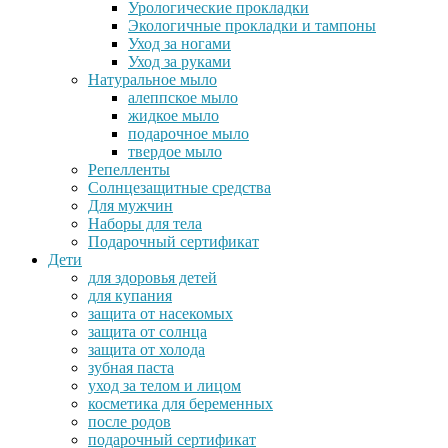
Урологические прокладки
Экологичные прокладки и тампоны
Уход за ногами
Уход за руками
Натуральное мыло
алеппское мыло
жидкое мыло
подарочное мыло
твердое мыло
Репелленты
Солнцезащитные средства
Для мужчин
Наборы для тела
Подарочный сертификат
Дети
для здоровья детей
для купания
защита от насекомых
защита от солнца
защита от холода
зубная паста
уход за телом и лицом
косметика для беременных
после родов
подарочный сертификат