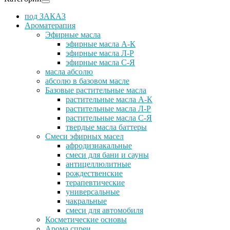
под ЗАКАЗ
Ароматерапия
Эфирные масла
эфирные масла А-К
эфирные масла Л-Р
эфирные масла С-Я
масла абсолю
абсолю в базовом масле
Базовые растительные масла
растительные масла А-К
растительные масла Л-Р
растительные масла С-Я
твердые масла баттеры
Cмеси эфирных масел
афродизиакальные
смеси для бани и сауны
антицеллюлитные
рождественские
терапевтические
универсальные
чакральные
смеси для автомобиля
Косметические основы
Арома спреи