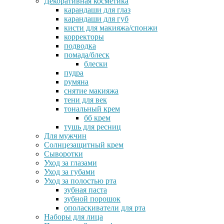
Декоративная косметика
карандаши для глаз
карандаши для губ
кисти для макияжа/спонжи
корректоры
подводка
помада/блеск
блески
пудра
румяна
снятие макияжа
тени для век
тональный крем
бб крем
тушь для ресниц
Для мужчин
Солнцезащитный крем
Сыворотки
Уход за глазами
Уход за губами
Уход за полостью рта
зубная паста
зубной порошок
ополаскиватели для рта
Наборы для лица