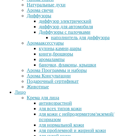
Натуральные духи
Арома свечи
Диффузоры
диффузор электрический
диффузор для автомобиля
Диффузоры с палочками
наполнитель для диффузора
Аромааксессуары
кулоны,камни,шары
книги,брошюры
аромалампы
баночки, флаконы, крышки
Арома Программы и наборы
Арома Консультации
Подарочный сертификат
Животные
Лицо
Крема для лица
антивозрастной
для всех типов кожи
для кожи с нейродермитом/экземой/
псориазом
для нормальной кожи
для проблемной и жирной кожи
для сухой кожи