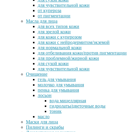
для чувствительной кожи
от купероза
от пигментации
Масла для лица
для всех типов кожи
для зрелой кожи
для кожи с куперозом
для кожи с нейродермитом/экземой
для нормальной кожи
для отбеливания кожи/против пигментации
для проблемной/жирной кожи
для сухой кожи
для чувствительной кожи
Очищение
гель для умывания
молочко для умывания
пенка для умывания
лосьон
вода мицеллярная
гидролаты/цветочные воды
тоник
масло
Маски для лица
Пилинги и скрабы