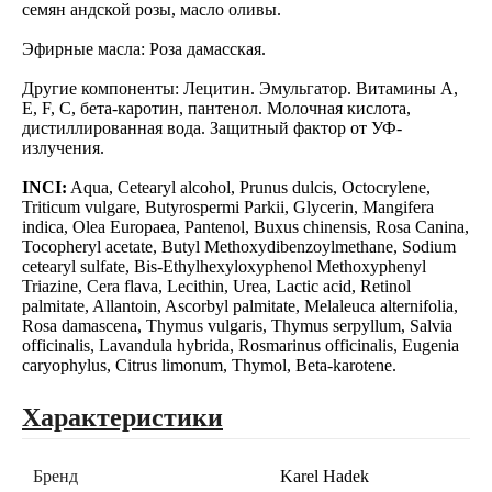
семян андской розы, масло оливы.
Эфирные масла: Роза дамасская.
Другие компоненты: Лецитин. Эмульгатор. Витамины А,
E, F, C, бета-каротин, пантенол. Молочная кислота,
дистиллированная вода. Защитный фактор от УФ-
излучения.
INCI:
Aqua, Cetearyl alcohol, Prunus dulcis, Octocrylene,
Triticum vulgare, Butyrospermi Parkii, Glycerin, Mangifera
indica, Olea Europaea, Pantenol, Buxus chinensis, Rosa Canina,
Tocopheryl acetate, Butyl Methoxydibenzoylmethane, Sodium
cetearyl sulfate, Bis-Ethylhexyloxyphenol Methoxyphenyl
Triazine, Cera flava, Lecithin, Urea, Lactic acid, Retinol
palmitate, Allantoin, Ascorbyl palmitate, Melaleuca alternifolia,
Rosa damascena, Thymus vulgaris, Thymus serpyllum, Salvia
officinalis, Lavandula hybrida, Rosmarinus officinalis, Eugenia
caryophylus, Citrus limonum, Thymol, Beta-karotene.
Характеристики
Бренд
Karel Hadek