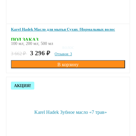
Karel Hadek Mасло для мытья Сухих /Нормальных волос
ПОД ЗАКАЗ
100 мл; 200 мл; 500 мл
3 296
₽
3 662
₽
Отзывов: 3
Скидка!
АКЦИЯ!