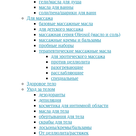
гели/масла для душа
масла для ванны
соли/пена/шарики для ванн
Для массажа
базовые массажные масла
для детского массажа
массажная серия Oleosol (масло и соль)
массажные кремы и бальзамы
пробные наборы
терапевтические массажные масла
для эротического массажа
против целлюлита
разогревающие
расслабляющие
специальные
Здоровое тело
Уход за телом
дезодоранты
депиляция
косметика для интимной области
масла для тела
обертывания для тела
скрабы для тела
лосьоны/кремы/бальзамы
От целлюлита/растяжек