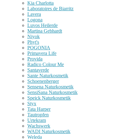
Kia Charlotta
Laboratoires de Biarritz
Lavera
Logona
Luvos Heilerde
Martina Gebhardt
Niyok
Phyt's
POGONIA
Primavera Life
Provida
Radico Colour Me
Santaverde
Sante Naturkosmetik
Schoenenberger
Sensena Naturkosmetik
SensiSana Naturkosmetik
Speick Naturkosmetik
Styx
Tata Harper
Tautropfen
Urtekram
Wachswerk
WADI Naturkosmetik
Weleda