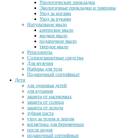
Урологические прокладки
Экологичные прокладки и тампоны
Уход за ногами
Уход за руками
Натуральное мыло
алеппское мыло
жидкое мыло
подарочное мыло
твердое мыло
Репелленты
Солнцезащитные средства
Для мужчин
Наборы для тела
Подарочный сертификат
Дети
для здоровья детей
для купания
защита от насекомых
защита от солнца
защита от холода
зубная паста
уход за телом и лицом
косметика для беременных
после родов
подарочный сертификат