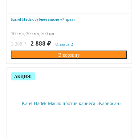
Karel Hadek Зубное масло «7 трав»
100 мл; 200 мл; 500 мл
ПОД ЗАКАЗ
2 888
₽
3 208
₽
Отзывов: 2
Скидка!
АКЦИЯ!