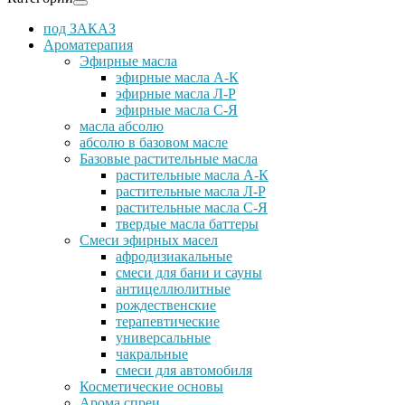
под ЗАКАЗ
Ароматерапия
Эфирные масла
эфирные масла А-К
эфирные масла Л-Р
эфирные масла С-Я
масла абсолю
абсолю в базовом масле
Базовые растительные масла
растительные масла А-К
растительные масла Л-Р
растительные масла С-Я
твердые масла баттеры
Cмеси эфирных масел
афродизиакальные
смеси для бани и сауны
антицеллюлитные
рождественские
терапевтические
универсальные
чакральные
смеси для автомобиля
Косметические основы
Арома спреи