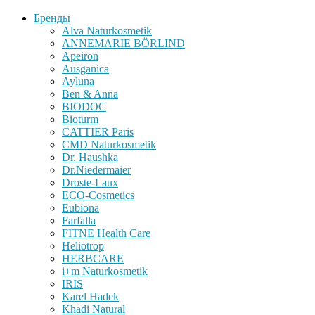
Бренды
Alva Naturkosmetik
ANNEMARIE BÖRLIND
Apeiron
Ausganica
Ayluna
Ben & Anna
BIODOC
Bioturm
CATTIER Paris
CMD Naturkosmetik
Dr. Haushka
Dr.Niedermaier
Droste-Laux
ECO-Cosmetics
Eubiona
Farfalla
FITNE Health Care
Heliotrop
HERBCARE
i+m Naturkosmetik
IRIS
Karel Hadek
Khadi Natural