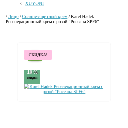
XUYONI
/
Лицо
/
Солнцезащитный крем
/
Karel Hadek
Регенерационный крем с розой "Росеана SPF6"
Под
СКИДКА!
ЗАКАЗ
10 %
скидка