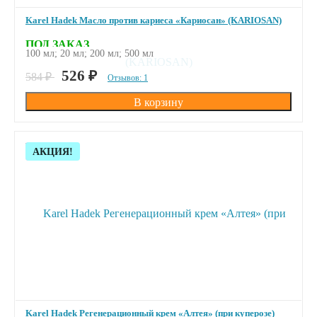
Karel Hadek Масло против кариеса «Кариосан» (KARIOSAN)
ПОД ЗАКАЗ
100 мл; 20 мл; 200 мл; 500 мл
526
₽
584
₽
Отзывов: 1
Скидка!
АКЦИЯ!
Karel Hadek Регенерационный крем «Алтея» (при куперозе)