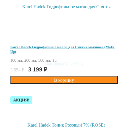
Karel Hadek Гидрофильное масло для Cнятия макияжа (Make
Up)
100 мл; 200 мл; 500 мл; 1 л
ПОД ЗАКАЗ
3 199
₽
3 554
₽
Скидка!
АКЦИЯ!