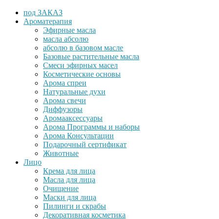
под ЗАКАЗ
Ароматерапия
Эфирные масла
масла абсолю
абсолю в базовом масле
Базовые растительные масла
Cмеси эфирных масел
Косметические основы
Арома спреи
Натуральные духи
Арома свечи
Диффузоры
Аромааксессуары
Арома Программы и наборы
Арома Консультации
Подарочный сертификат
Животные
Лицо
Крема для лица
Масла для лица
Очищение
Маски для лица
Пилинги и скрабы
Декоративная косметика