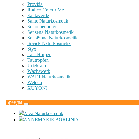
Provida
Radico Colour Me
Santaverde
Sante Naturkosmetik
Schoenenberger
Sensena Naturkosmetik
SensiSana Naturkosmetik
Speick Naturkosmetik
Styx
Tata Harper
Tautropfen
Urtekram
Wachswerk
WADI Naturkosmetik
Weleda
XUYONI
Бренды
Alva Naturkosmetik
ANNEMARIE BÖRLIND