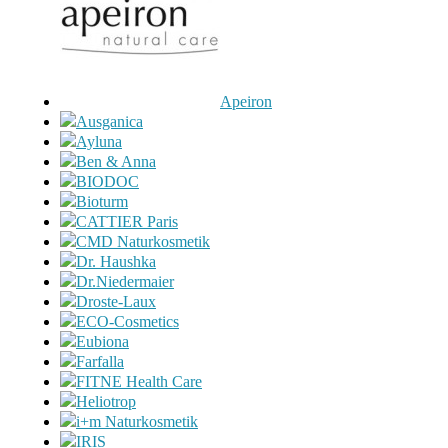
Apeiron
Ausganica
Ayluna
Ben & Anna
BIODOC
Bioturm
CATTIER Paris
CMD Naturkosmetik
Dr. Haushka
Dr.Niedermaier
Droste-Laux
ECO-Cosmetics
Eubiona
Farfalla
FITNE Health Care
Heliotrop
i+m Naturkosmetik
IRIS