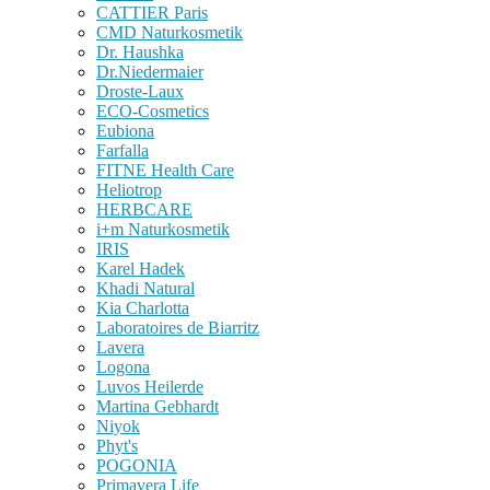
CATTIER Paris
CMD Naturkosmetik
Dr. Haushka
Dr.Niedermaier
Droste-Laux
ECO-Cosmetics
Eubiona
Farfalla
FITNE Health Care
Heliotrop
HERBCARE
i+m Naturkosmetik
IRIS
Karel Hadek
Khadi Natural
Kia Charlotta
Laboratoires de Biarritz
Lavera
Logona
Luvos Heilerde
Martina Gebhardt
Niyok
Phyt's
POGONIA
Primavera Life