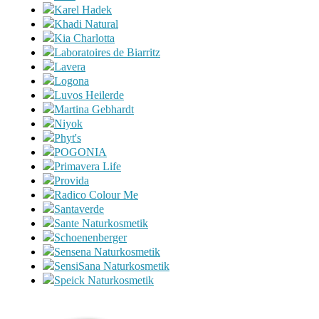
Karel Hadek
Khadi Natural
Kia Charlotta
Laboratoires de Biarritz
Lavera
Logona
Luvos Heilerde
Martina Gebhardt
Niyok
Phyt's
POGONIA
Primavera Life
Provida
Radico Colour Me
Santaverde
Sante Naturkosmetik
Schoenenberger
Sensena Naturkosmetik
SensiSana Naturkosmetik
Speick Naturkosmetik