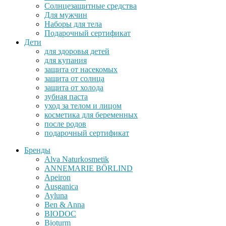
Солнцезащитные средства
Для мужчин
Наборы для тела
Подарочный сертификат
Дети
для здоровья детей
для купания
защита от насекомых
защита от солнца
защита от холода
зубная паста
уход за телом и лицом
косметика для беременных
после родов
подарочный сертификат
Бренды
Alva Naturkosmetik
ANNEMARIE BÖRLIND
Apeiron
Ausganica
Ayluna
Ben & Anna
BIODOC
Bioturm