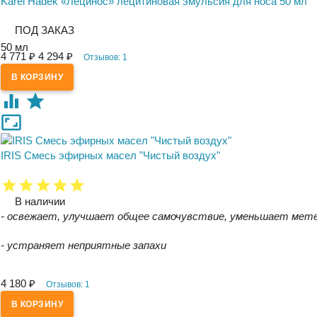
Karel Hadek «Лецинос» лецитиновая эмульсия для носа 50 мл
ПОД ЗАКАЗ
50 мл
4 771
₽
4 294
₽
Отзывов: 1
IRIS Смесь эфирных масел "Чистый воздух"
В наличии
- освежает, улучшает общее самочувствие, уменьшает ме
- устраняет неприятные запахи
4 180
₽
Отзывов: 1