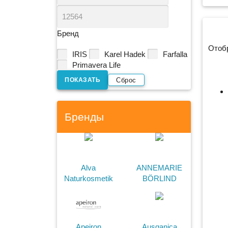
Бренд
Отоб
IRIS
Karel Hadek
Farfalla
Primavera Life
Сброс
Бренды
Alva
ANNEMARIE
Naturkosmetik
BÖRLIND
Apeiron
Ausganica