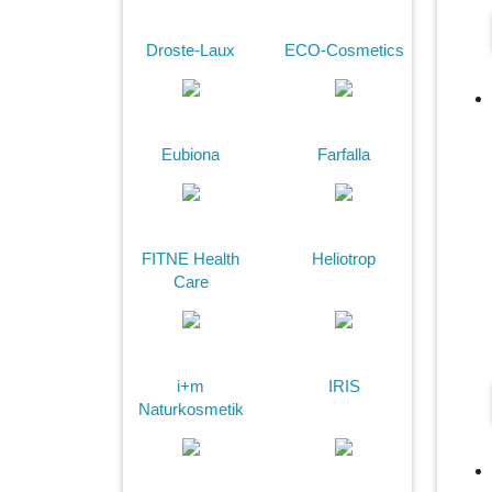
Droste-Laux
ECO-Cosmetics
Eubiona
Farfalla
FITNE Health
Heliotrop
Care
i+m
IRIS
Naturkosmetik