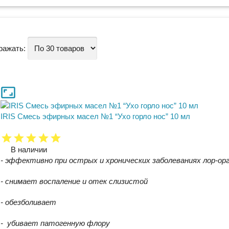
ражать:
IRIS Смесь эфирных масел №1 “Ухо горло нос” 10 мл
В наличии
- эффективно при острыx и хроническиx заболеванияx лор-ор
- снимает воспаление и отек слизистой
- обезболивает
- убивает патогенную флору