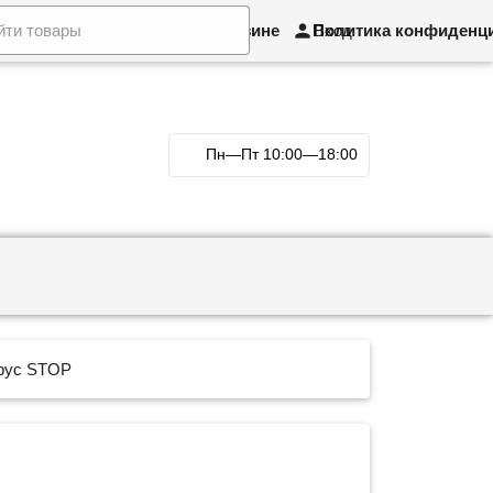
рат товара и обмен
О магазине
Политика конфиденц
Вход
Пн—Пт 10:00—18:00
рус STOP