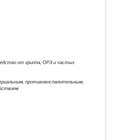
едство от гриппа, ОРЗ и частых
териальным, противовоспалительным,
йствием