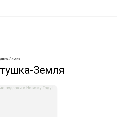
фикат
Отзывы
Возврат товара и обмен
О магазине
Политика конфид
ды
под ЗАКАЗ
Ароматерапия
Лицо
Волосы
Тело
Дети
ушка-Земля
атушка-Земля