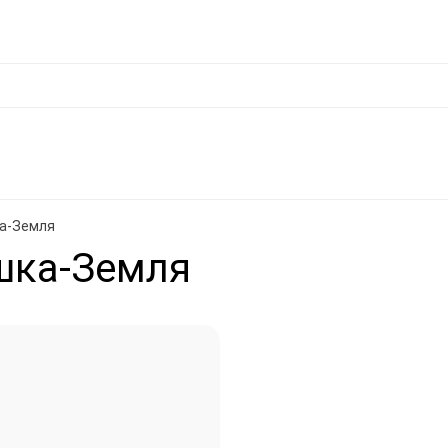
фикат
Отзывы
Возврат товара и обмен
О магазине
Политика конфид
ды
под ЗАКАЗ
Ароматерапия
Лицо
Волосы
Тело
Дети
а-Земля
шка-Земля